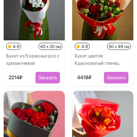
4.9
40 x 20 см
4.8
50 x 49 см
Букет из 5 красных роз с
Букет цветов
хризантемой
Красноватый глянец
2214₽
Заказать
4418₽
Заказать