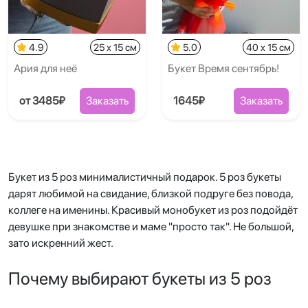
4.9
25 x 15 см
5.0
40 x 15 см
Ария для неё
Букет Время сентябрь!
от 3485₽
Заказать
1645₽
Заказать
Букет из 5 роз минималистичный подарок. 5 роз букеты
дарят любимой на свидание, близкой подруге без повода,
коллеге на именины. Красивый монобукет из роз подойдёт
девушке при знакомстве и маме "просто так". Не большой,
зато искренний жест.
Почему выбирают букеты из 5 роз