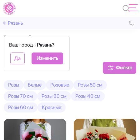
Рязань
Главная
5 роз
Ваш город -
Рязань
?
5 роз букеты
Да
Изменить
Фильтр
Розы
Белые
Розовые
Розы 50 см
Розы 70 см
Розы 80 см
Розы 40 см
Розы 60 см
Красные