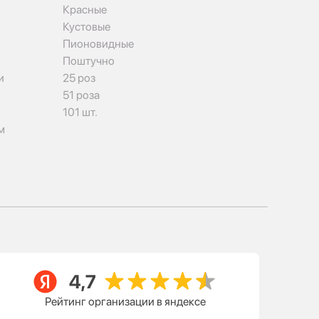
Красные
Кустовые
Пионовидные
Поштучно
и
25 роз
51 роза
101 шт.
м
Рейтинг организации в яндексе