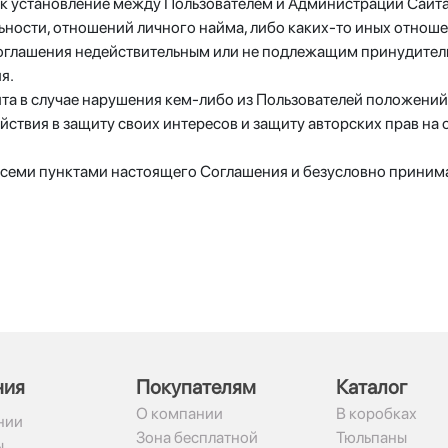
как установление между Пользователем и Администрации Сайт
ьности, отношений личного найма, либо каких-то иных отнош
Соглашения недействительным или не подлежащим принудител
я.
йта в случае нарушения кем-либо из Пользователей положен
ствия в защиту своих интересов и защиту авторских прав на 
всеми пунктами настоящего Соглашения и безусловно принима
ния
Покупателям
Каталог
О компании
В коробках
нии
Зона бесплатной
Тюльпаны
ы