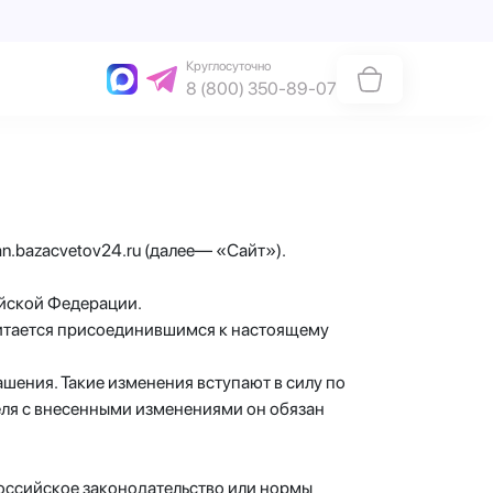
Круглосуточно
8 (800) 350-89-07
n.bazacvetov24.ru (далее— «Сайт»).
ийской Федерации.
считается присоединившимся к настоящему
шения. Такие изменения вступают в силу по
еля с внесенными изменениями он обязан
российское законодательство или нормы