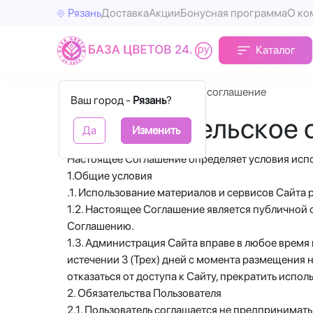
Рязань
Доставка
Акции
Бонусная программа
О ко
Каталог
Главная
Пользовательское соглашение
Ваш город -
Рязань
?
Пользовательское 
Да
Изменить
Настоящее Соглашение определяет условия испол
1.Общие условия
.1. Использование материалов и сервисов Сайт
1.2. Настоящее Соглашение является публичной
Соглашению.
1.3. Администрация Сайта вправе в любое время
истечении 3 (Трех) дней с момента размещения 
отказаться от доступа к Сайту, прекратить испо
2. Обязательства Пользователя
2.1. Пользователь соглашается не предпринимат