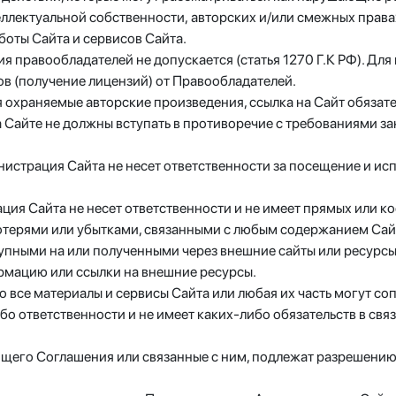
еллектуальной собственности, авторских и/или смежных права
оты Сайта и сервисов Сайта.
сия правообладателей не допускается (статья 1270 Г.К РФ). Д
 (получение лицензий) от Правообладателей.
 охраняемые авторские произведения, ссылка на Сайт обязатель
а Сайте не должны вступать в противоречие с требованиями 
инистрация Сайта не несет ответственности за посещение и ис
рация Сайта не несет ответственности и не имеет прямых или 
ерями или убытками, связанными с любым содержанием Сайта
тупными на или полученными через внешние сайты или ресурсы 
рмацию или ссылки на внешние ресурсы.
то все материалы и сервисы Сайта или любая их часть могут с
бо ответственности и не имеет каких-либо обязательств в связ
оящего Соглашения или связанные с ним, подлежат разрешени