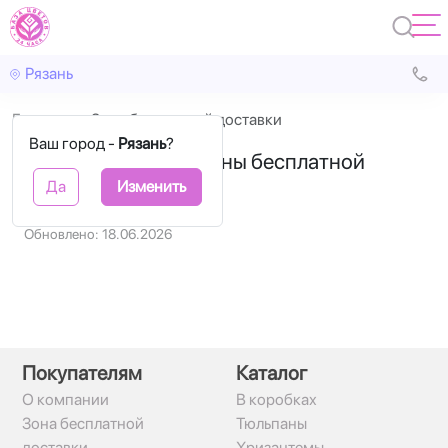
Рязань
Главная
Зона бесплатной доставки
Ваш город -
Рязань
?
Зеленым указаны зоны бесплатной
доставки по Рязани
Да
Изменить
Обновлено: 18.06.2026
Покупателям
Каталог
О компании
В коробках
Зона бесплатной
Тюльпаны
доставки
Хризантемы