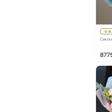
4
Сакск
877