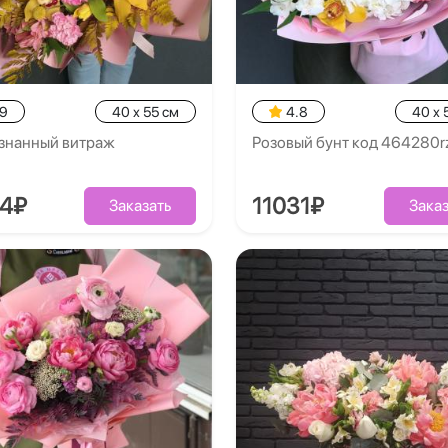
.9
40 x 55 см
4.8
40 x 
знанный витраж
Розовый бунт код 464280r
54₽
11031₽
Заказать
Заказ