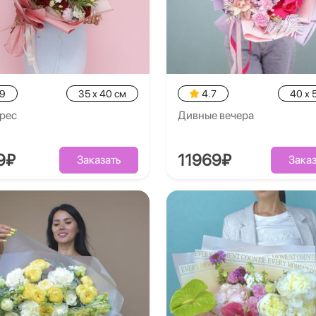
.9
35 x 40 см
4.7
40 x 
рес
Дивные вечера
9₽
11969₽
Заказать
Заказ