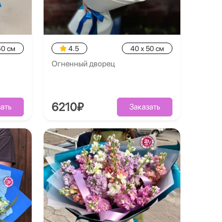
60 см
4.5
40 x 50 см
Огненный дворец
6210₽
ать
Заказать