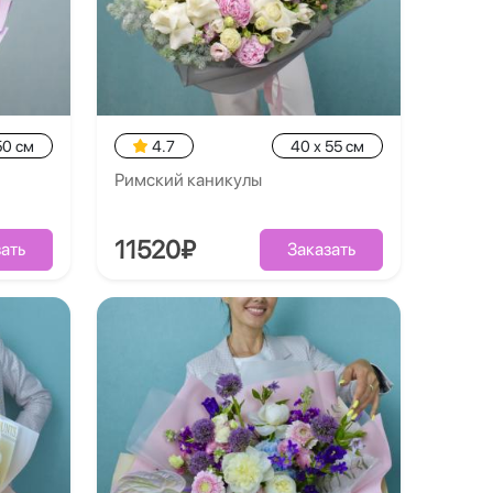
50 см
4.7
40 x 55 см
Римский каникулы
11520₽
ать
Заказать