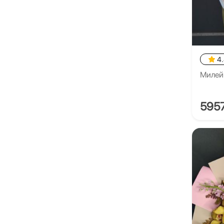
4
Милей
595