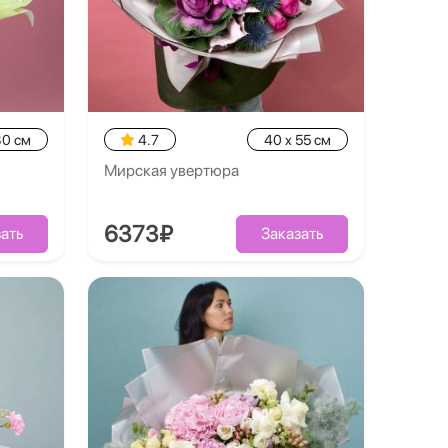
30 см
4.7
40 x 55 см
Мирская увертюра
6373₽
ать
Заказать