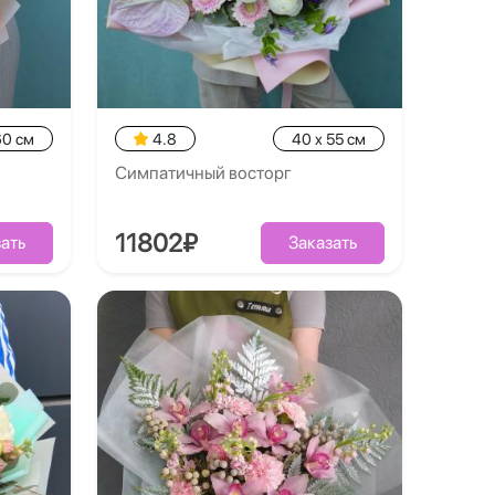
60 см
4.8
40 x 55 см
Симпатичный восторг
11802₽
ать
Заказать