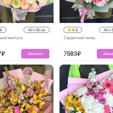
.8
40 x 50 см
4.9
40 x 
ший виртуоз
Сердечный танец
7₽
7583₽
Заказать
Заказ