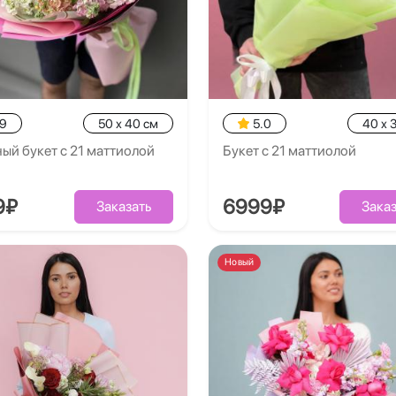
.9
50 x 40 см
5.0
40 x 
ый букет с 21 маттиолой
Букет с 21 маттиолой
9₽
6999₽
Заказать
Заказ
Новый