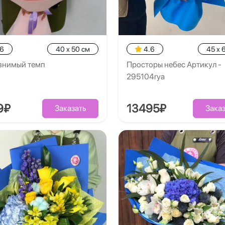
.6
40 x 50 см
4.6
45 x 
внимый темп
Просторы небес Артикул -
295104rya
9₽
13495₽
Заказать
Заказ