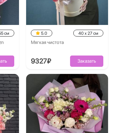
55 см
5.0
40 x 27 см
zn
Мягкая чистота
9327₽
ать
Заказать