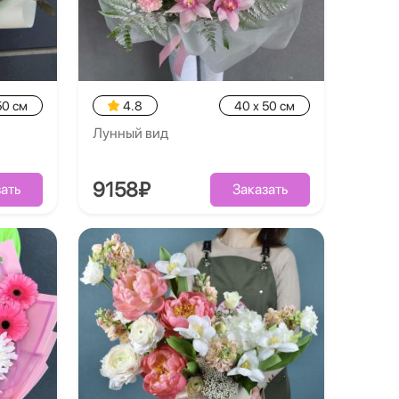
50 см
4.8
40 x 50 см
Лунный вид
9158₽
ать
Заказать