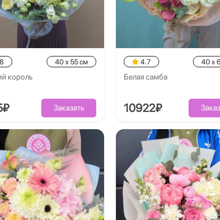
.8
40 x 55 см
4.7
40 x 
ий король
Белая самба
5₽
10922₽
Заказать
Заказ