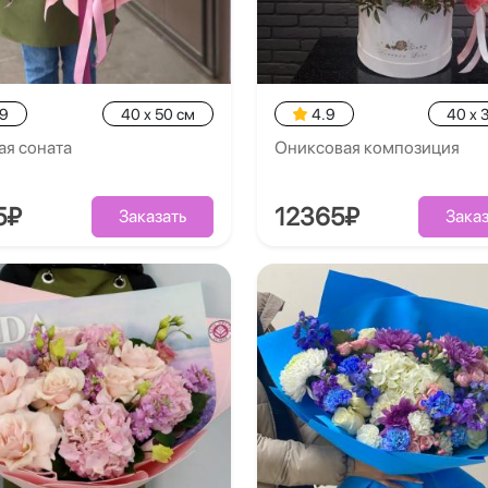
.9
40 x 50 см
4.9
40 x 
ая соната
Ониксовая композиция
5₽
12365₽
Заказать
Заказ