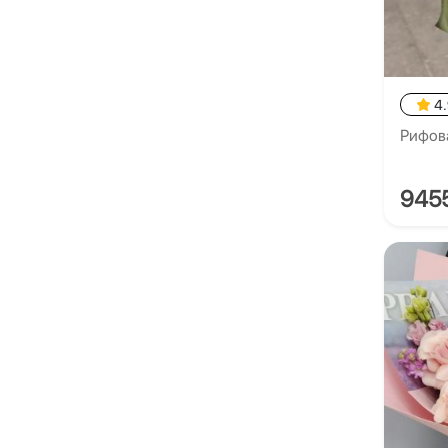
4
Рифов
945