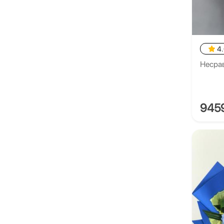
4
Несра
945