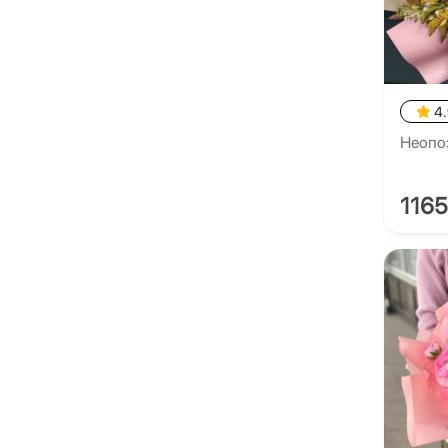
4
Неопо
116