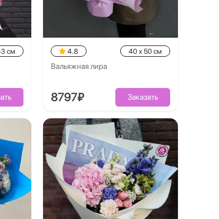
33 см
4.8
40 x 50 см
Вальяжная лира
8797₽
ать
Заказать