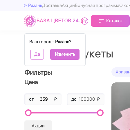
Рязань
Доставка
Акции
Бонусная программа
О ко
Каталог
Главная
Маттиола
Ваш город -
Рязань
?
Маттиола букеты
Да
Изменить
Фильтры
Хриза
Цена
от
₽
до
₽
Акции