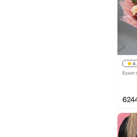
4
Букет 
624