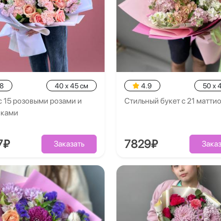
.8
40 x 45 см
4.9
50 x 
с 15 розовыми розами и
Стильный букет с 21 матти
иками
7₽
7829₽
Заказать
Заказ