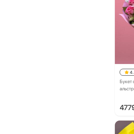
4
Букет 
альст
477