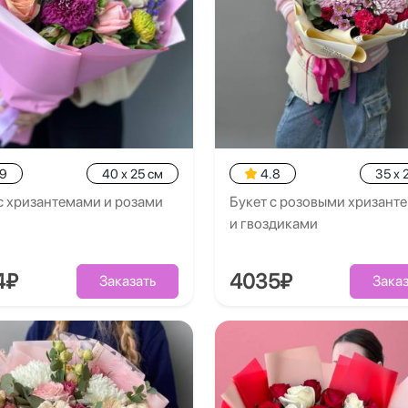
.9
40 x 25 см
4.8
35 x 
с хризантемами и розами
Букет с розовыми хризант
и гвоздиками
4₽
4035₽
Заказать
Заказ