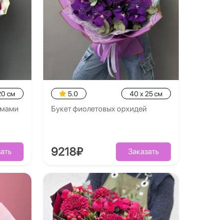
20 см
5.0
40 x 25 см
емами
Букет фиолетовых орхидей
9218₽
ать
Заказать