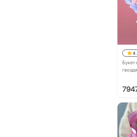
4
Букет 
гвозд
794