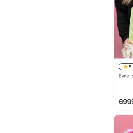
5.
Букет 
699