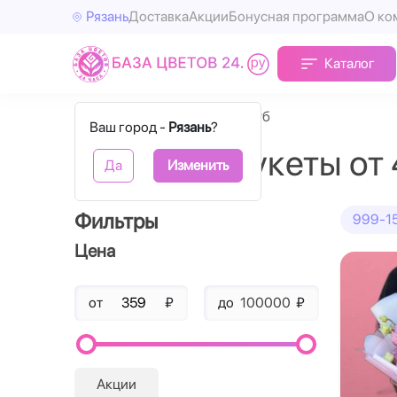
Рязань
Доставка
Акции
Бонусная программа
О ко
Каталог
Главная
Букеты от 4000 руб
Ваш город -
Рязань
?
Премиум букеты от 
Да
Изменить
Фильтры
999-15
Цена
от
₽
до
₽
Акции