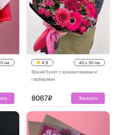
30 см
4.9
40 x 30 см
Яркий букет с хризантемами и
герберами
8067₽
ать
Заказать