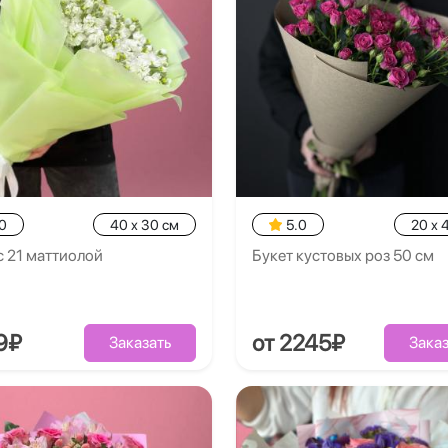
0
40 x 30 см
5.0
20 x 
с 21 маттиолой
Букет кустовых роз 50 см
9₽
от 2245₽
Заказать
Заказ