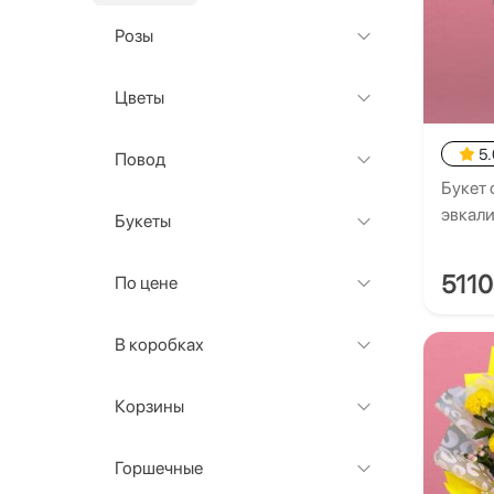
Розы
Цветы
5.
Повод
Букет 
эвкал
Букеты
511
По цене
В коробках
Корзины
Горшечные