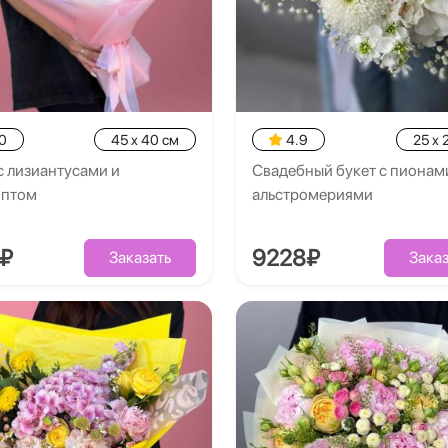
0
45 x 40 см
4.9
25 x 
с лизиантусами и
Свадебный букет с пионам
иптом
альстромериями
0₽
9228₽
Заказать
Заказ