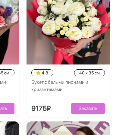
35 см
4.8
40 x 35 см
ями
Букет с белыми пионами и
хризантемами
9175₽
ать
Заказать