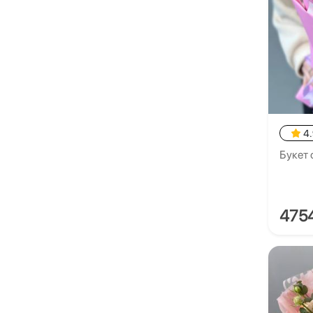
4
Букет 
475