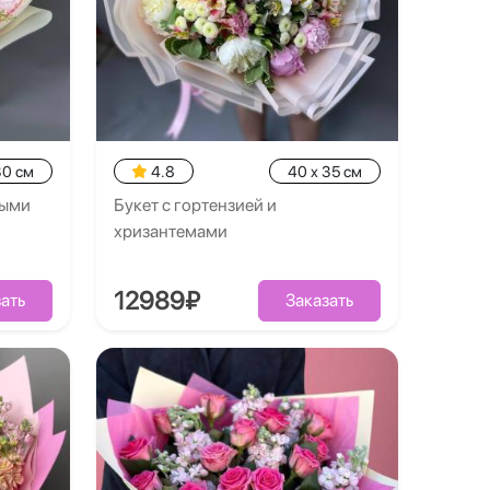
30 см
4.8
40 x 35 см
выми
Букет с гортензией и
хризантемами
12989₽
ать
Заказать