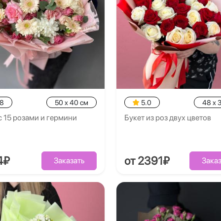
.8
50 x 40 см
5.0
48 x 
с 15 розами и гермини
Букет из роз двух цветов
4₽
от 2391₽
Заказать
Заказ