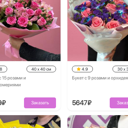
.8
40 x 40 см
4.9
30 x 
с 15 розами и
Букет с 9 розами и орхиде
ромериями
9₽
5647₽
Заказать
Заказ