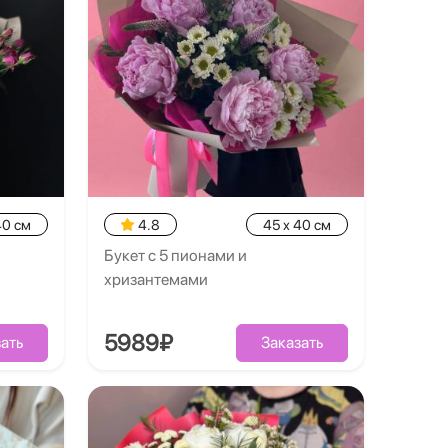
40 см
4.8
45 x 40 см
Букет с 5 пионами и
хризантемами
5989₽
ать
Заказать