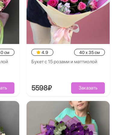
40 см
4.9
40 x 35 см
олой
Букет с 15 розами и маттиолой
5598₽
ать
Заказать