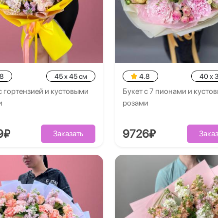
.8
45 x 45 см
4.8
40 x 
с гортензией и кустовыми
Букет с 7 пионами и кусто
и
розами
9₽
9726₽
Заказать
Заказ