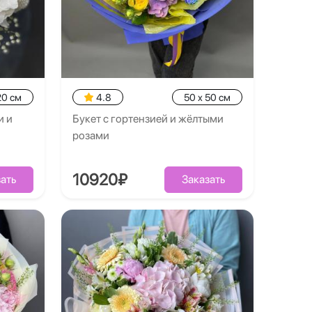
20 см
4.8
50 x 50 см
и и
Букет с гортензией и жёлтыми
розами
10920₽
ать
Заказать