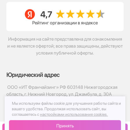
Рейтинг организации в яндексе
Информация на сайте представлена для ознакомления
и не является офертой; все права защищены, действуют
условия публичной оферты.
Юридический адрес
ООО «ИТ Франчайзинг» РФ 603148 Нижегородская
область, г. Нижний Новгород, ул. Джамбула, д. 30А
Мы используем файлы cookie для улучшения работы сайта и
© 2017-2026г, База Цветов 24.ру
вашего удобства.
Продолжая использовать сайт, вы
Политика конфиденциальности
соглашаетесь с
настройками использования cookies.
Публичная оферта
Принять
Принимаем к оплате
В корзину