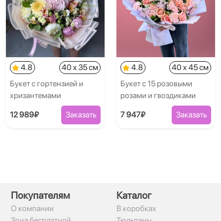
4.8
40 x 35 см
4.8
40 x 45 см
Букет с гортензией и
Букет с 15 розовыми
хризантемами
розами и гвоздиками
12 989₽
Заказать
7 947₽
Заказать
Покупателям
Каталог
О компании
В коробках
Зона бесплатной
Тюльпаны