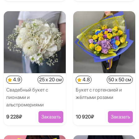
4.9
25 x 20 см
4.8
50 x 50 см
Свадебный букет с
Букет с гортензией и
пионами и
жёлтыми розами
альстромериями
9 228₽
Заказать
10 920₽
Заказать