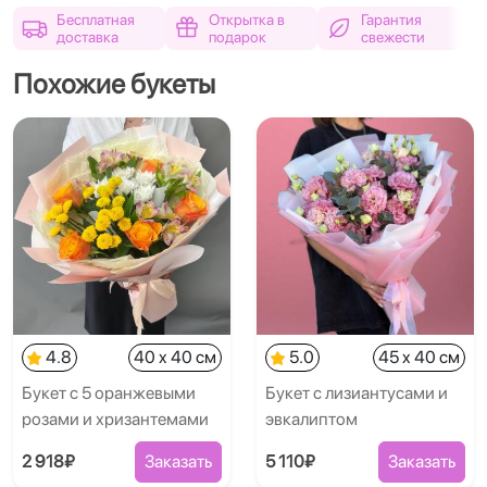
Бесплатная
Открытка в
Гарантия
доставка
подарок
свежести
Похожие букеты
4.8
40 x 40 см
5.0
45 x 40 см
Букет с 5 оранжевыми
Букет с лизиантусами и
розами и хризантемами
эвкалиптом
2 918₽
Заказать
5 110₽
Заказать