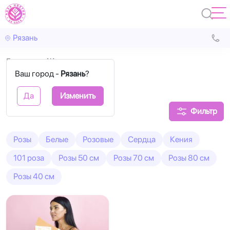
Рязань
Главная
Желтые
Ваш город -
Рязань
?
Желтые розы
Да
Изменить
Фильтр
Розы
Белые
Розовые
Сердца
Кения
101 роза
Розы 50 см
Розы 70 см
Розы 80 см
Розы 40 см