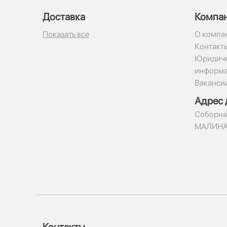
Доставка
Компа
Показать все
О компа
Контакт
Юридиче
информ
Ваканси
Адрес 
​Соборна
МАЛИН
Контакты