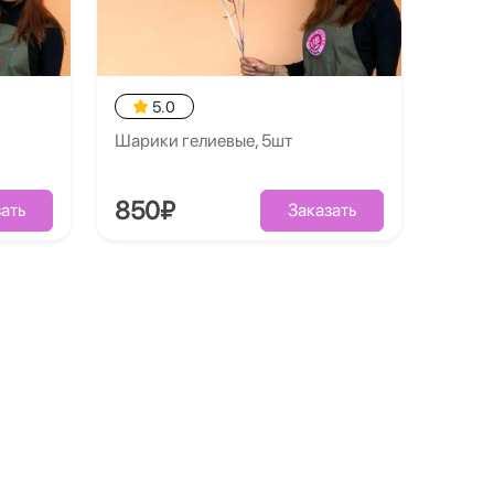
5.0
Шарики гелиевые, 5шт
850₽
ать
Заказать