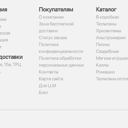
ния
Покупателям
Каталог
О компании
В коробках
нии
Зона бесплатной
Тюльпаны
ы
доставки
Хризантемы
ская
Статус заказа
Альстромерии
ация
Политика
Пионы
и
конфиденциальности
Свадебные
доставки
Политика обработки
Мягкие игрушк
я, 15а, ТРЦ
персональных данных
Каллы
А
Контакты
Ромашки
Карта сайта
Тюльпаны опто
Для LLM
Блог