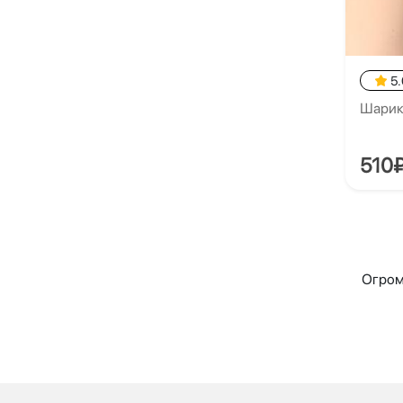
5.
Шарики
510
Огром