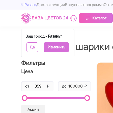
Рязань
Доставка
Акции
Бонусная программа
О ко
Каталог
Главная
Воздушные шары
Ваш город -
Рязань
?
Воздушные шарики 
Да
Изменить
Фильтры
Цена
от
₽
до
₽
Акции