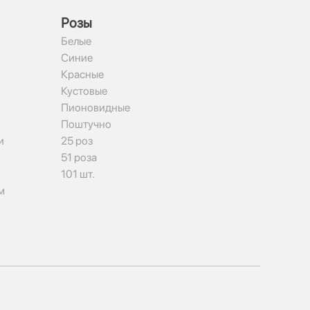
Рoзы
Белые
Синие
Красные
Кустовые
Пионовидные
Поштучно
и
25 роз
51 роза
101 шт.
м