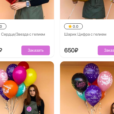
.0
0.0
 Сердце/Звезда с гелием
Шарик Цифра с гелием
₽
650₽
Заказать
Заказ