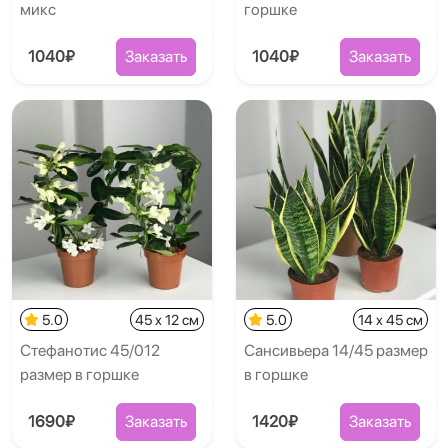
микс
горшке
1040₽
Заказать
1040₽
Заказать
5.0
45 x 12 см
5.0
14 x 45 см
Стефанотис 45/012
Сансивьера 14/45 размер
размер в горшке
в горшке
1690₽
Заказать
1420₽
Заказать