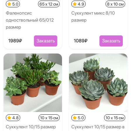
5.0
65 x 12 см
4.9
8 x 10 см
Фаленопсис
Суккулент микс 8/10
одноствольный 65/012
размер
размер
1989₽
Заказать
1089₽
Заказать
4.8
10 x 15 см
5.0
10 x 15 см
Суккулент 10/15 размер
Суккулент 10/15 размер в