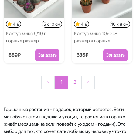
4.8
5 x 10 см
4.8
10 x 8 см
Кактус микс 5/10 в
Кактус микс 10/008
горшке размер
размер в горшке
889₽
Заказать
586₽
Заказать
«
1
2
»
Горшечные растения - подарок, который остаётся. Если
монобукет стоит неделю и уходит, то растение в горшке
живёт месяцами (а если повезёт с уходом - годами). Это
выбор для тех, кто хочет дать любимому человеку что-то