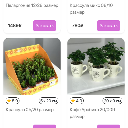
Пеларгония 12/28 размер
Крассула микс 08/10
размер
1489₽
Заказать
780₽
Заказать
5.0
5 x 20 см
4.9
20 x 9 см
Крассула 05/20 размер
Кофе Арабика 20/009
размер