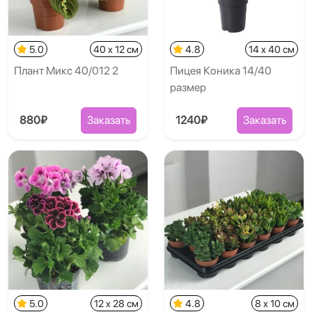
5.0
40 x 12 см
4.8
14 x 40 см
Плант Микс 40/012 2
Пицея Коника 14/40
размер
880₽
Заказать
1240₽
Заказать
5.0
12 x 28 см
4.8
8 x 10 см