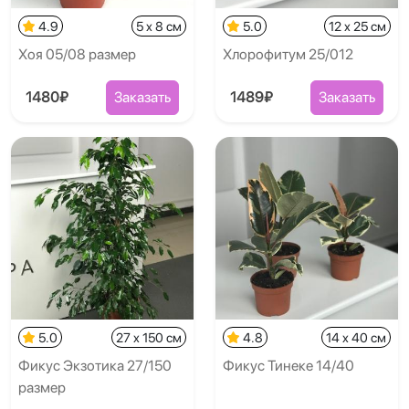
4.9
5 x 8 см
5.0
12 x 25 см
Хоя 05/08 размер
Хлорофитум 25/012
1480₽
Заказать
1489₽
Заказать
5.0
27 x 150 см
4.8
14 x 40 см
Фикус Экзотика 27/150
Фикус Тинеке 14/40
размер