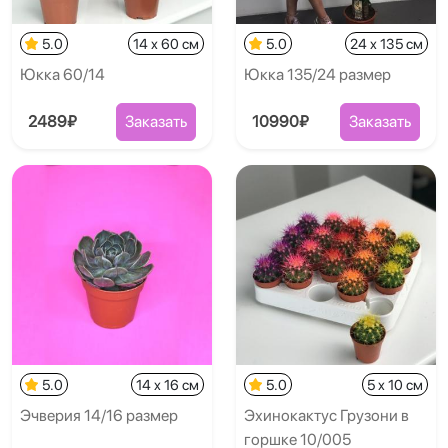
5.0
14 x 60 см
5.0
24 x 135 см
Юкка 60/14
Юкка 135/24 размер
2489₽
Заказать
10990₽
Заказать
5.0
14 x 16 см
5.0
5 x 10 см
Эчверия 14/16 размер
Эхинокактус Грузони в
горшке 10/005