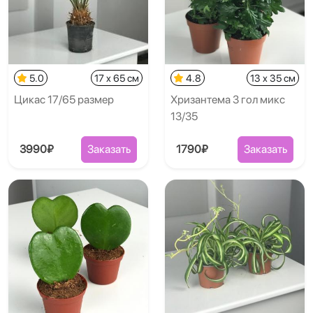
5.0
17 x 65 см
4.8
13 x 35 см
Цикас 17/65 размер
Хризантема 3 гол микс
13/35
3990₽
Заказать
1790₽
Заказать