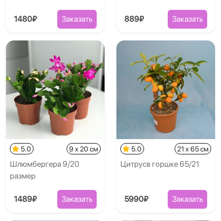
1480₽
Заказать
889₽
Заказать
5.0
9 x 20 см
5.0
21 x 65 см
Шлюмбергера 9/20
Цитрусв горшке 65/21
размер
1489₽
Заказать
5990₽
Заказать