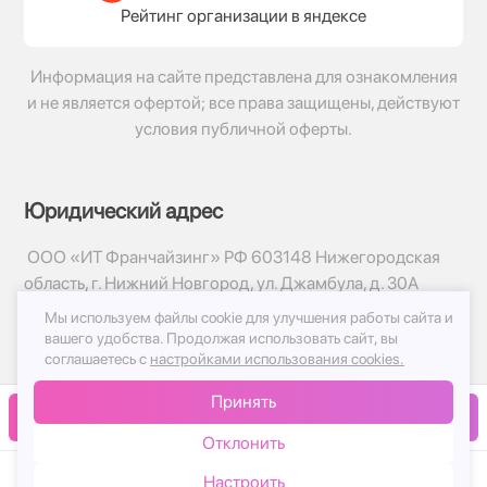
Рейтинг организации в яндексе
Информация на сайте представлена для ознакомления
и не является офертой; все права защищены, действуют
условия публичной оферты.
Юридический адрес
ООО «ИТ Франчайзинг» РФ 603148 Нижегородская
область, г. Нижний Новгород, ул. Джамбула, д. 30А
Мы используем файлы cookie для улучшения работы сайта и
© 2017-2026г, База Цветов 24.ру
вашего удобства.
Продолжая использовать сайт, вы
Политика конфиденциальности
соглашаетесь с
настройками использования cookies.
Публичная оферта
Принять
Принимаем к оплате
В корзину
Отклонить
Настроить