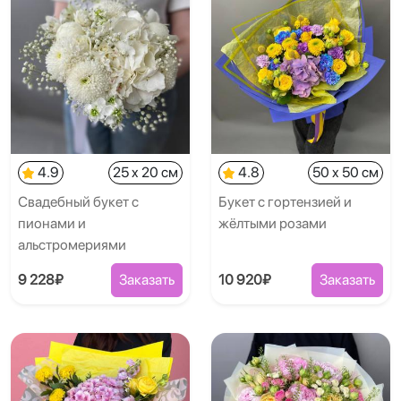
4.9
25 x 20 см
4.8
50 x 50 см
Свадебный букет с
Букет с гортензией и
пионами и
жёлтыми розами
альстромериями
9 228₽
Заказать
10 920₽
Заказать