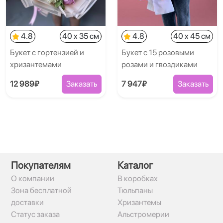
4.8
40 x 35 см
4.8
40 x 45 см
Букет с гортензией и
Букет с 15 розовыми
хризантемами
розами и гвоздиками
12 989₽
Заказать
7 947₽
Заказать
Покупателям
Каталог
О компании
В коробках
Зона бесплатной
Тюльпаны
доставки
Хризантемы
Статус заказа
Альстромерии