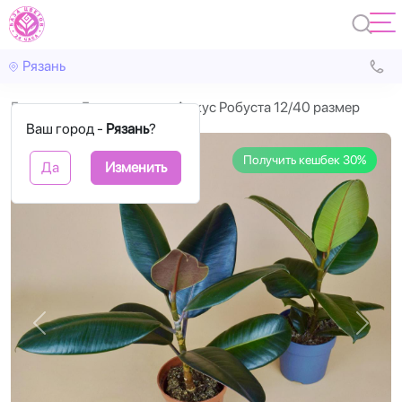
Рязань
Главная
Горшечные
Фикус Робуста 12/40 размер
Ваш город -
Рязань
?
Получить кешбек 30%
Да
Изменить
Назад
Впере