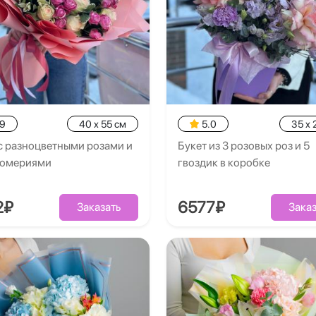
.9
40 x 55 см
5.0
35 x 
с разноцветными розами и
Букет из 3 розовых роз и 5
ромериями
гвоздик в коробке
2₽
6577₽
Заказать
Заказ