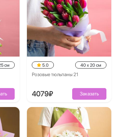
25 см
5.0
40 x 20 см
Розовые тюльпаны 21
4079₽
ать
Заказать