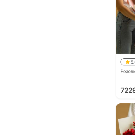
5.
Розовы
722