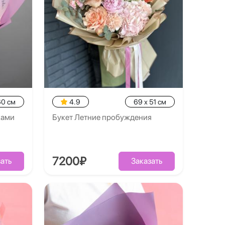
60 см
4.9
69 x 51 см
ками
Букет Летние пробуждения
7200₽
ать
Заказать