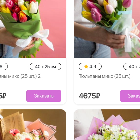
.8
40 x 25 см
4.9
40 x 
ны микс (25 шт.) 2
Тюльпаны микс (25 шт.)
5₽
4675₽
Заказать
Заказ