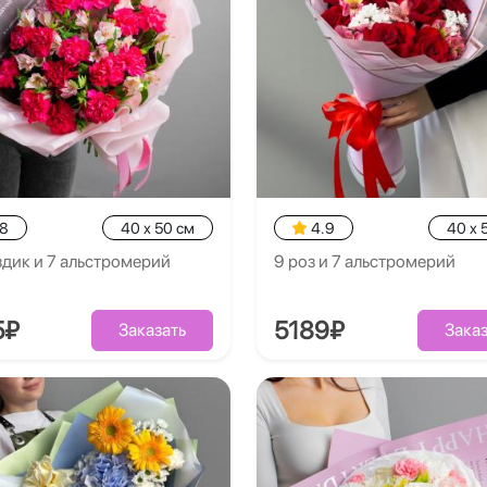
.8
40 x 50 см
4.9
40 x 
здик и 7 альстромерий
9 роз и 7 альстромерий
5₽
5189₽
Заказать
Заказ