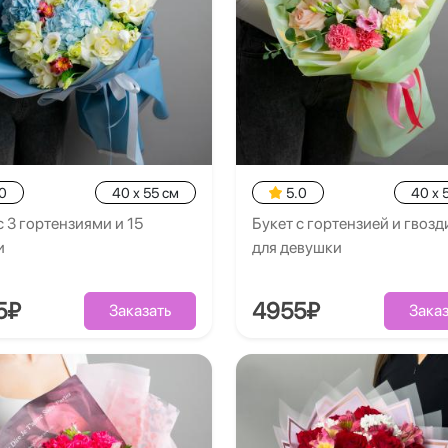
0
40 x 55 см
5.0
40 x 
с 3 гортензиями и 15
Букет с гортензией и гвоз
и
для девушки
5₽
4955₽
Заказать
Заказ