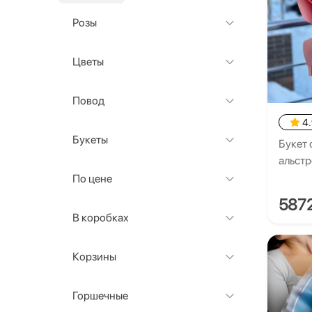
Розы
Цветы
Повод
4
Букеты
Букет 
альст
По цене
587
В коробках
Корзины
Горшечные