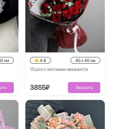
50 см
4.8
40 x 40 см
15 роз с листьями эвкалипта
3855₽
ать
Заказать