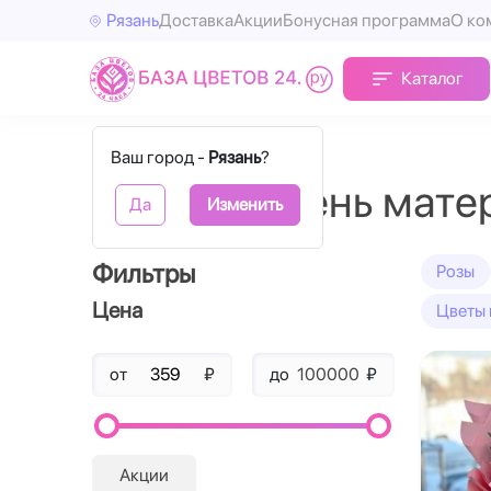
Рязань
Доставка
Акции
Бонусная программа
О ко
Каталог
Главная
День матери
Ваш город -
Рязань
?
Цветы на день мате
Да
Изменить
Фильтры
Розы
Цена
Цветы 
от
₽
до
₽
Акции