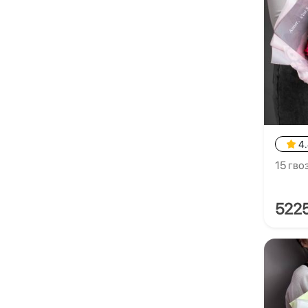
4
15 гво
522