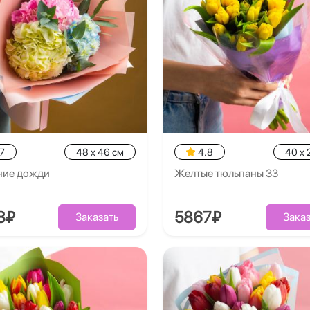
7
48 x 46 см
4.8
40 x 
ние дожди
Желтые тюльпаны 33
8₽
5867₽
Заказать
Заказ