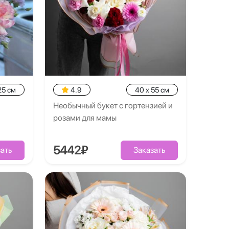
25 см
4.9
40 x 55 см
Необычный букет с гортензией и
розами для мамы
5442₽
ать
Заказать