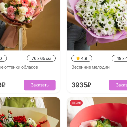
0
76 x 65 см
4.9
49 x 
е оттенки облаков
Весенние мелодии
9₽
3935₽
Заказать
Заказ
Акция