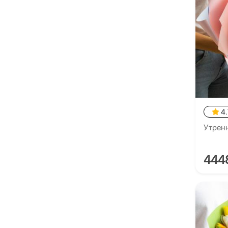
4.
Утрен
444