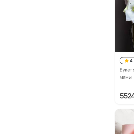
4
Букет 
мамы
552