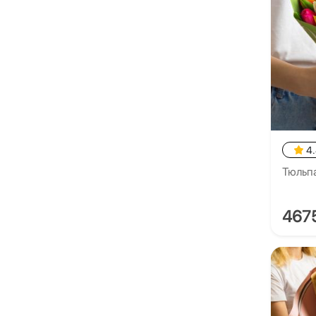
4
Тюльпа
467