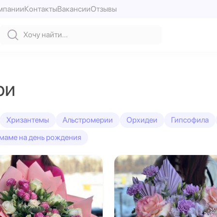
мпании
Контакты
Вакансии
Отзывы
ри
Хризантемы
Альстромерии
Орхидеи
Гипсофила
маме на день рождения