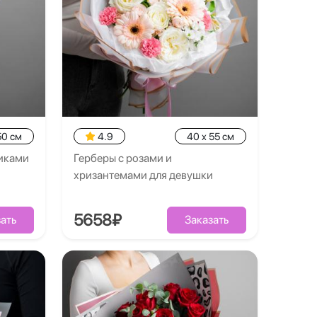
50 см
4.9
40 x 55 см
диками
Герберы с розами и
хризантемами для девушки
5658₽
ать
Заказать