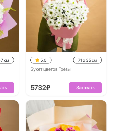
47 см
5.0
71 x 35 см
Букет цветов Грёзы
5732₽
ать
Заказать