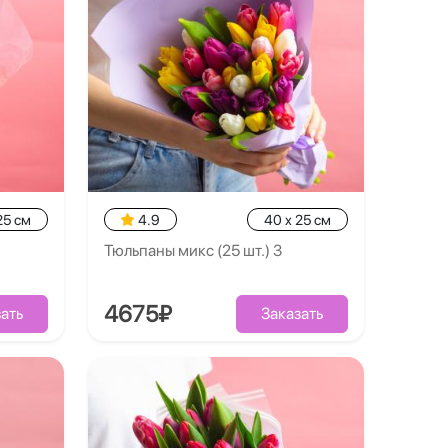
25 см
4.9
40 x 25 см
Тюльпаны микс (25 шт.) 3
4675₽
ать
Заказать