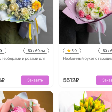
.9
50 x 60 см
5.0
50 x 
с герберами и розами для
Необычный букет с гвозди
4₽
5512₽
Заказать
Заказ