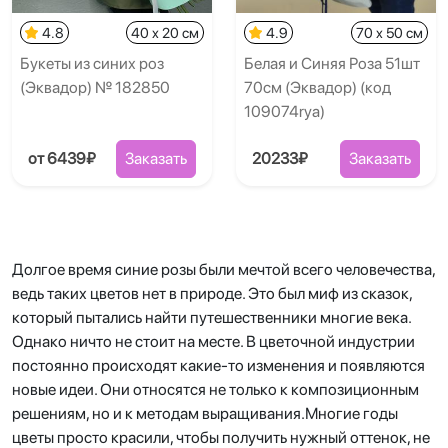
4.8
40 x 20 см
4.9
70 x 50 см
Букеты из синих роз
Белая и Синяя Роза 51шт
(Эквадор) № 182850
70см (Эквадор) (код
109074rya)
от 6439₽
Заказать
20233₽
Заказать
Долгое время синие розы были мечтой всего человечества,
ведь таких цветов нет в природе. Это был миф из сказок,
который пытались найти путешественники многие века.
Однако ничто не стоит на месте. В цветочной индустрии
постоянно происходят какие-то изменения и появляются
новые идеи. Они относятся не только к композиционным
решениям, но и к методам выращивания.Многие годы
цветы просто красили, чтобы получить нужный оттенок, не