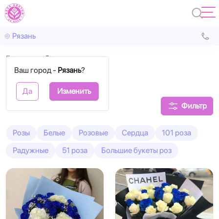
Рязань
Главная
Синие
Ваш город -
Рязань
?
Синие розы
Да
Изменить
Фильтр
Розы
Белые
Розовые
Сердца
101 роза
Радужные
51 роза
Большие букеты роз