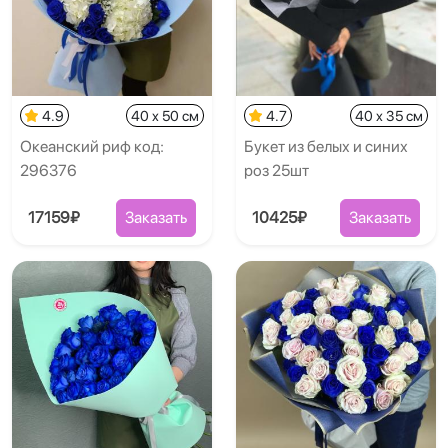
4.9
40 x 50 см
4.7
40 x 35 см
Океанский риф код:
Букет из белых и синих
296376
роз 25шт
17159₽
Заказать
10425₽
Заказать