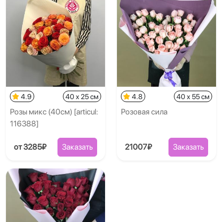
4.9
40 x 25 см
4.8
40 x 55 см
Розы микс (40см) [articul:
Розовая сила
116388]
от 3285₽
Заказать
21007₽
Заказать