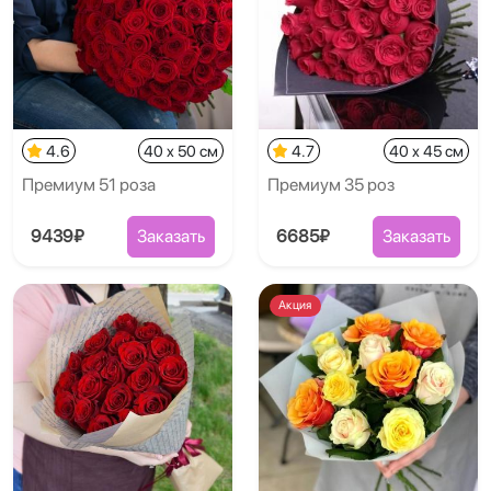
4.6
40 x 50 см
4.7
40 x 45 см
Премиум 51 роза
Премиум 35 роз
9439₽
Заказать
6685₽
Заказать
Акция