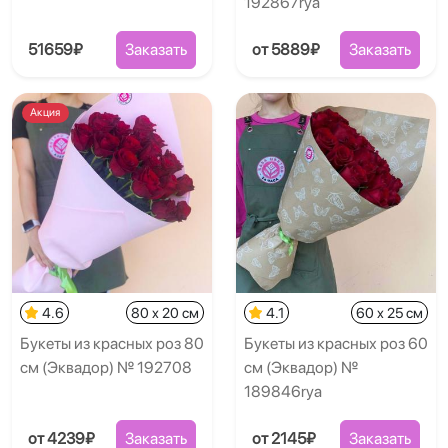
192867rya
51659₽
Заказать
от 5889₽
Заказать
Акция
4.6
80 x 20 см
4.1
60 x 25 см
Букеты из красных роз 80
Букеты из красных роз 60
см (Эквадор) № 192708
см (Эквадор) №
189846rya
от 4239₽
Заказать
от 2145₽
Заказать