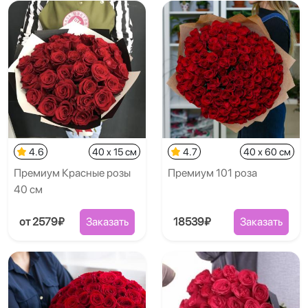
4.6
40 x 15 см
4.7
40 x 60 см
Премиум Красные розы
Премиум 101 роза
40 см
от 2579₽
Заказать
18539₽
Заказать