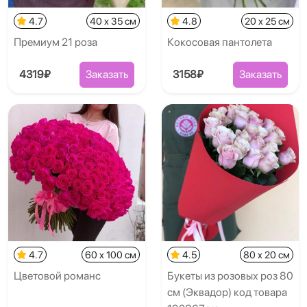
4.7
40 x 35 см
4.8
20 x 25 см
Премиум 21 роза
Кокосовая пантолета
4319₽
Заказать
3158₽
Заказать
4.7
60 x 100 см
4.5
80 x 20 см
Цветовой романс
Букеты из розовых роз 80
см (Эквадор) код товара