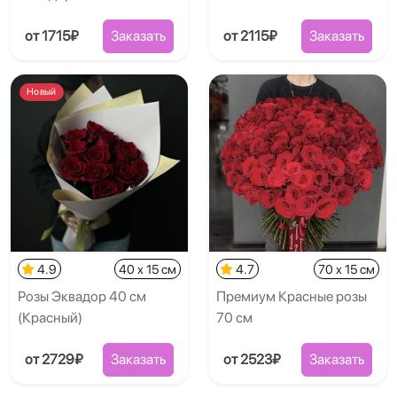
от 1715₽
Заказать
от 2115₽
Заказать
Новый
4.9
40 x 15 см
4.7
70 x 15 см
Розы Эквадор 40 см
Премиум Красные розы
(Красный)
70 см
от 2729₽
Заказать
от 2523₽
Заказать