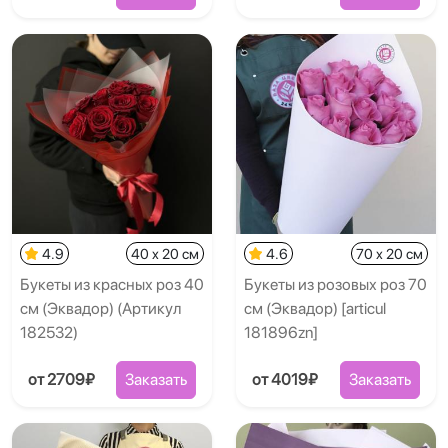
4.9
40 x 20 см
4.6
70 x 20 см
Букеты из красных роз 40
Букеты из розовых роз 70
см (Эквадор) (Артикул
см (Эквадор) [articul
182532)
181896zn]
от 2709₽
Заказать
от 4019₽
Заказать