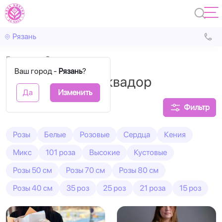
Рязань
Главная
Эквадорские
Ваш город -
Рязань
?
Букеты из роз Эквадор
Да
Изменить
Фильтр
Розы
Белые
Розовые
Сердца
Кения
Микс
101 роза
Высокие
Кустовые
Розы 50 см
Розы 70 см
Розы 80 см
Розы 40 см
35 роз
25 роз
21 роза
15 роз