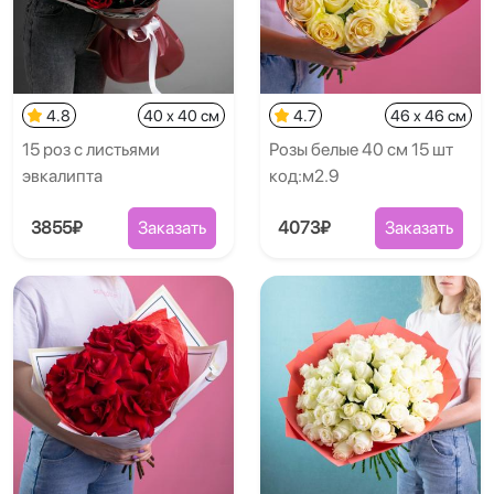
4.8
40 x 40 см
4.7
46 x 46 см
15 роз с листьями
Розы белые 40 см 15 шт
эвкалипта
код:м2.9
3855₽
Заказать
4073₽
Заказать