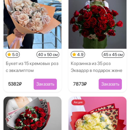
5.0
40 x 50 см
4.9
45 x 45 см
Букет из 15 кремовых роз
Корзинка из 35 роз
с эвкалиптом
Эквадор в подарок жене
5382₽
Заказать
7873₽
Заказать
Акция