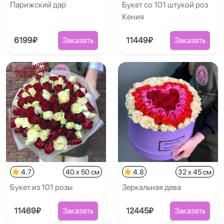
Парижский дар
Букет со 101 штукой роз
Кения
6199₽
Заказать
11449₽
Заказать
4.7
40 x 50 см
4.8
32 x 45 см
Букет из 101 розы
Зеркальная дева
11469₽
Заказать
12445₽
Заказать