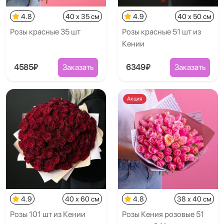
4.8
40 x 35 см
4.9
40 x 50 см
Розы красные 35 шт
Розы красные 51 шт из
Кении
4585₽
Заказать
6349₽
Заказать
Акция
4.9
40 x 60 см
4.8
38 x 40 см
Розы 101 шт из Кении
Розы Кения розовые 51