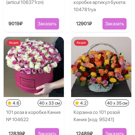
(articul 106371rzn)
коробке артикул букета:
104781rya
9019₽
Заказать
12901₽
Заказать
Акция
Акция
4.6
40 x 33 см
4.2
40 x 35 см
101 роза в коробке Кения
Корзина со 101 розой
№ 104622
Кения [код: 95241]
12839₽
Заказать
12489₽
Заказать