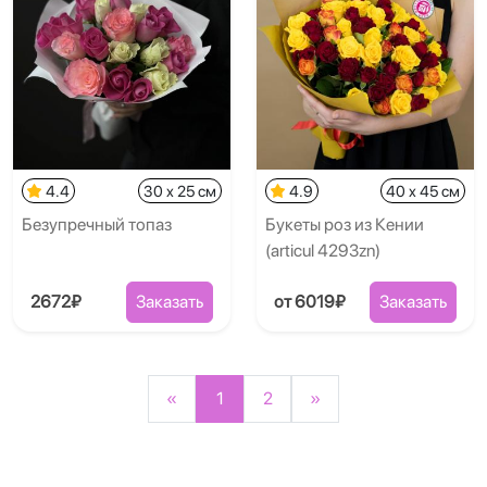
4.4
30 x 25 см
4.9
40 x 45 см
Безупречный топаз
Букеты роз из Кении
(articul 4293zn)
2672₽
Заказать
от 6019₽
Заказать
«
1
2
»