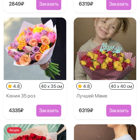
2849₽
Заказать
6319₽
Заказать
4.8
40 x 35 см
4.8
40 x 40 см
Кения 35 роз
Лучшей Маме
4335₽
Заказать
6319₽
Заказать
Акция