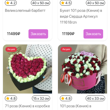
4.2
40 x 50 см
4.5
40 x 50 см
Великолепный барбетт
Букет 101 роза (Кения) в
виде Сердца Артикул
111618rzn
11499₽
Заказать
11199₽
Заказать
Акция
Акция
4.8
15 x 32 см
4.8
40 x 33 см
71 роза (Кения) в коробке
101 роза (Кения) в