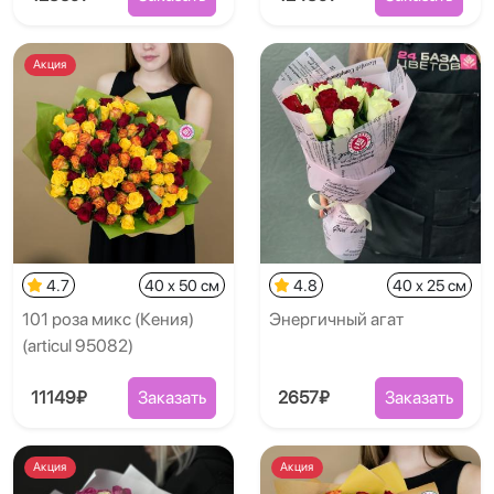
Акция
4.7
40 x 50 см
4.8
40 x 25 см
101 роза микс (Кения)
Энергичный агат
(articul 95082)
11149₽
Заказать
2657₽
Заказать
Акция
Акция