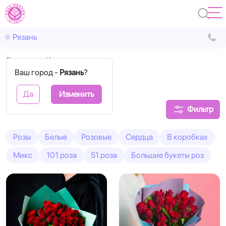
Рязань
Главная
Кения
Ваш город -
Рязань
?
Кенийские розы
Да
Изменить
Фильтр
Розы
Белые
Розовые
Сердца
В коробках
Микс
101 роза
51 роза
Большие букеты роз