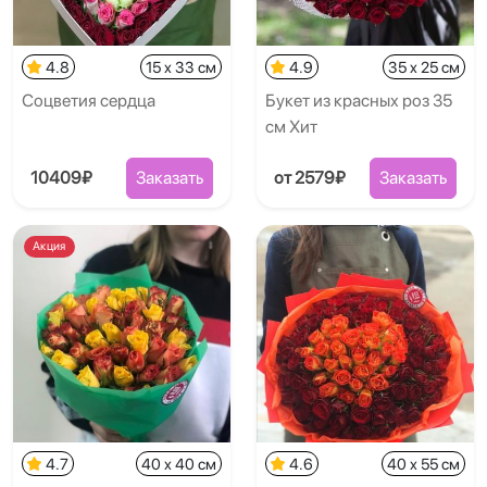
4.8
15 x 33 см
4.9
35 x 25 см
Соцветия сердца
Букет из красных роз 35
см Хит
10409₽
Заказать
от 2579₽
Заказать
Акция
4.7
40 x 40 см
4.6
40 x 55 см