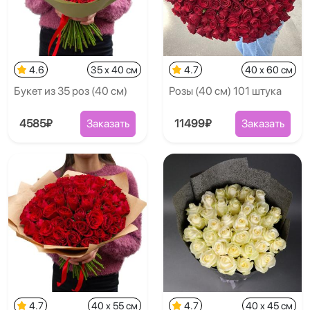
4.6
35 x 40 см
4.7
40 x 60 см
Букет из 35 роз (40 см)
Розы (40 см) 101 штука
4585₽
Заказать
11499₽
Заказать
4.7
40 x 55 см
4.7
40 x 45 см