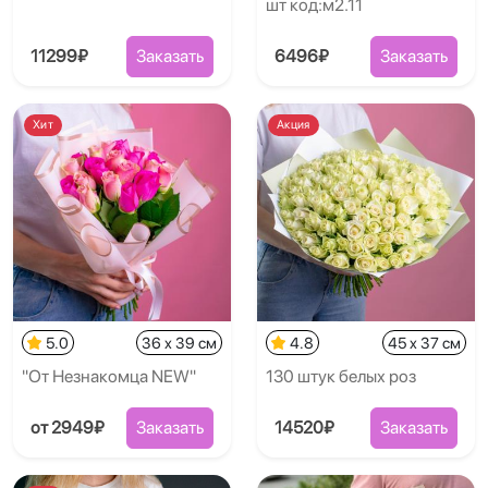
шт код:м2.11
11299₽
Заказать
6496₽
Заказать
Хит
Акция
5.0
36 x 39 см
4.8
45 x 37 см
"От Незнакомца NEW"
130 штук белых роз
от 2949₽
Заказать
14520₽
Заказать