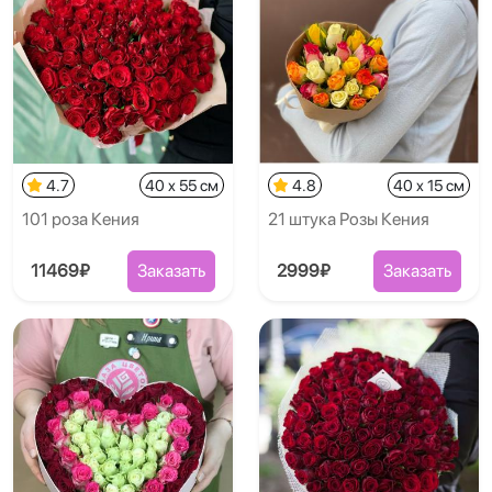
4.7
40 x 55 см
4.8
40 x 15 см
101 роза Кения
21 штука Розы Кения
11469₽
Заказать
2999₽
Заказать