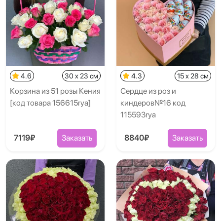
4.6
30 x 23 см
4.3
15 x 28 см
Корзина из 51 розы Кения
Сердце из роз и
[код товара 156615rya]
киндеров№16 код
115593rya
7119₽
Заказать
8840₽
Заказать