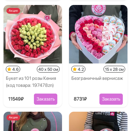
Акция
4.6
40 x 50 см
4.2
15 x 28 см
Букет из 101 розы Кения
Безграничный вернисаж
(код товара: 197478zn)
11549₽
Заказать
8731₽
Заказать
Акция