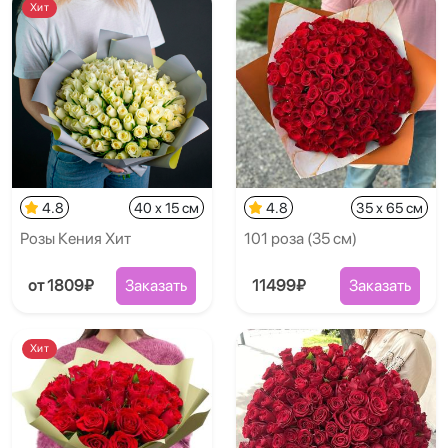
Хит
4.8
40 x 15 см
4.8
35 x 65 см
Розы Кения Хит
101 роза (35 см)
от 1809₽
Заказать
11499₽
Заказать
Хит