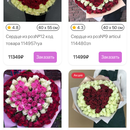
4.8
40 x 55 см
4.3
40 x 50 см
Сердце из роз№12 код
Сердце из роз№9 articul
товара 114957rya
114480zn
11349₽
Заказать
11499₽
Заказать
Акция