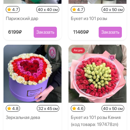
4.7
40 x 40 см
4.7
40 x 50 см
Парижский дар
Букет из 101 розы
6199₽
Заказать
11469₽
Заказать
Акция
4.8
32 x 45 см
4.6
40 x 50 см
Зеркальная дева
Букет из 101 розы Кения
(код товара: 197478zn)