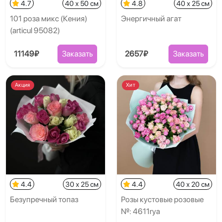
4.7
40 x 50 см
4.8
40 x 25 см
101 роза микс (Кения)
Энергичный агат
(articul 95082)
11149₽
Заказать
2657₽
Заказать
Акция
Хит
4.4
30 x 25 см
4.4
40 x 20 см
Безупречный топаз
Розы кустовые розовые
№: 4611rya