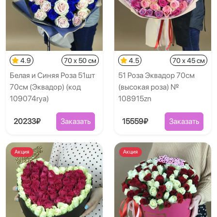
4.9
70 x 50 см
4.5
70 x 45 см
Белая и Синяя Роза 51шт
51 Роза Эквадор 70см
70см (Эквадор) (код
(высокая роза) №
109074rya)
108915zn
20233₽
Заказать
15559₽
Заказать
Акция
Акция