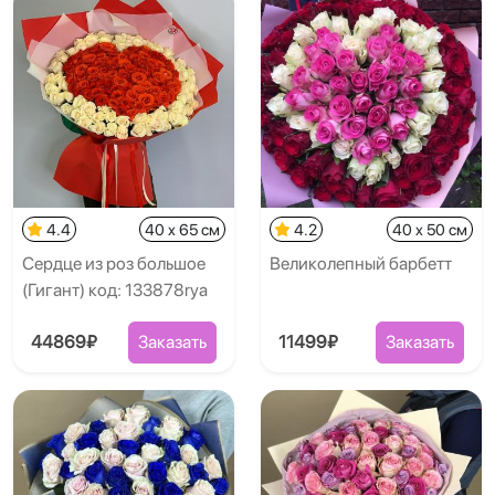
4.4
40 x 65 см
4.2
40 x 50 см
Сердце из роз большое
Великолепный барбетт
(Гигант) код: 133878rya
44869₽
Заказать
11499₽
Заказать