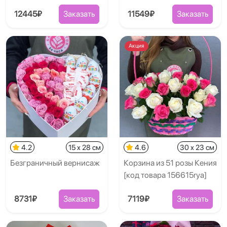
12445₽
Заказать
11549₽
Заказать
Акция
4.2
15 x 28 см
4.6
30 x 23 см
Безграничный вернисаж
Корзина из 51 розы Кения
[код товара 156615rya]
8731₽
Заказать
7119₽
Заказать