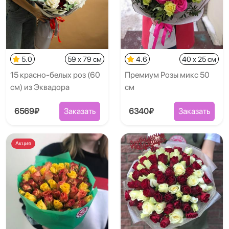
5.0
59 x 79 см
4.6
40 x 25 см
15 красно-белых роз (60
Премиум Розы микс 50
см) из Эквадора
см
6569₽
Заказать
6340₽
Заказать
Акция