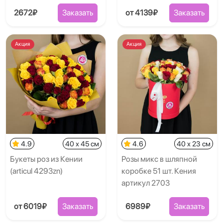
2672₽
Заказать
от 4139₽
Заказать
Акция
Акция
4.9
40 x 45 см
4.6
40 x 23 см
Букеты роз из Кении
Розы микс в шляпной
(articul 4293zn)
коробке 51 шт. Кения
артикул 2703
от 6019₽
Заказать
6989₽
Заказать