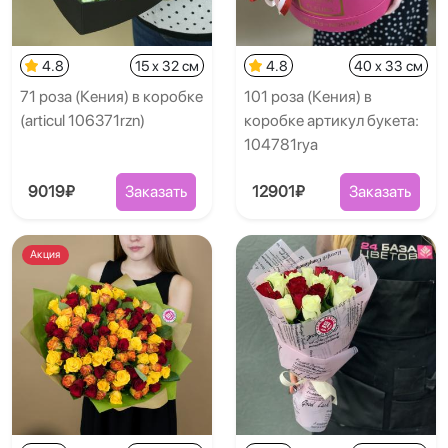
4.8
15 x 32 см
4.8
40 x 33 см
71 роза (Кения) в коробке
101 роза (Кения) в
(articul 106371rzn)
коробке артикул букета:
104781rya
9019₽
Заказать
12901₽
Заказать
Акция