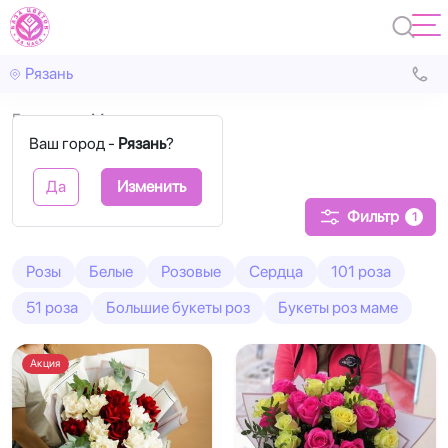
Рязань
Главная
Микс
Ваш город -
Рязань
?
Розы Микс
Да
Изменить
Фильтр
1
Розы
Белые
Розовые
Сердца
101 роза
51 роза
Большие букеты роз
Букеты роз маме
Акция