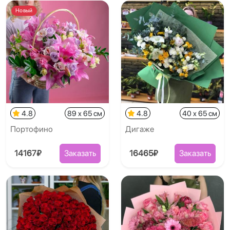
Новый
4.8
89 x 65 см
4.8
40 x 65 см
Портофино
Дигаже
14167₽
Заказать
16465₽
Заказать