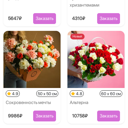
хризантемами
5647₽
Заказать
4310₽
Заказать
Новый
4.9
50 x 50 см
4.8
60 x 60 см
Сокровенность мечты
Альтерна
9986₽
Заказать
10758₽
Заказать