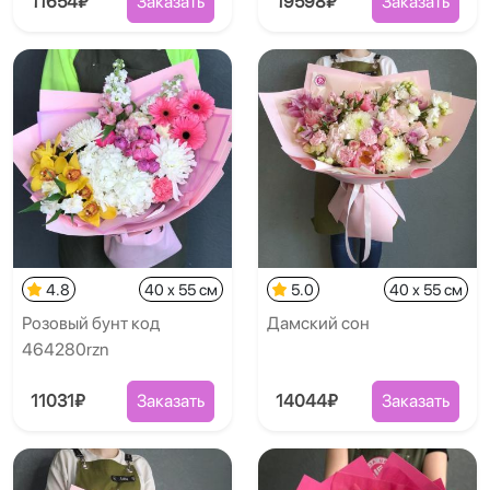
11654₽
Заказать
19598₽
Заказать
4.8
40 x 55 см
5.0
40 x 55 см
Розовый бунт код
Дамский сон
464280rzn
11031₽
Заказать
14044₽
Заказать