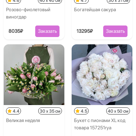
4.6
40 x 40 см
4.7
30 x 31 см
Розово-фиолетовый
Богатейшая сакура
виногдар
8035₽
Заказать
13295₽
Заказать
4.4
30 x 35 см
4.5
40 x 50 см
Великая неделя
Букет с пионами XL код
товара 157251rya