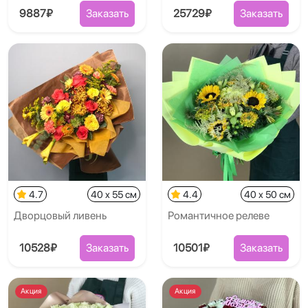
9887₽
Заказать
25729₽
Заказать
4.7
40 x 55 см
4.4
40 x 50 см
Дворцовый ливень
Романтичное релеве
10528₽
Заказать
10501₽
Заказать
Акция
Акция