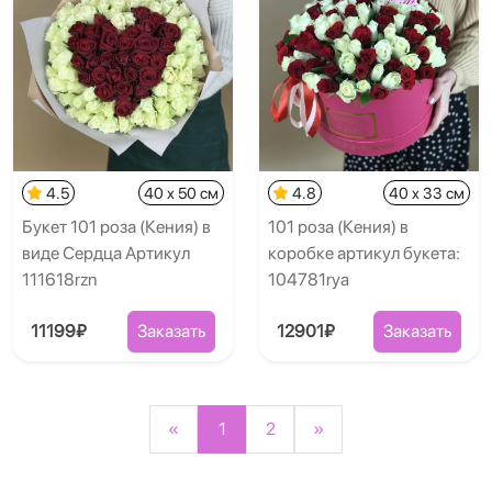
4.5
40 x 50 см
4.8
40 x 33 см
Букет 101 роза (Кения) в
101 роза (Кения) в
виде Сердца Артикул
коробке артикул букета:
111618rzn
104781rya
11199₽
Заказать
12901₽
Заказать
«
1
2
»