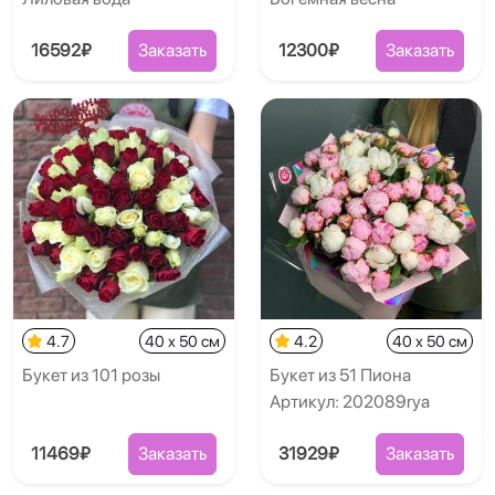
16592₽
Заказать
12300₽
Заказать
4.7
40 x 50 см
4.2
40 x 50 см
Букет из 101 розы
Букет из 51 Пиона
Артикул: 202089rya
11469₽
Заказать
31929₽
Заказать