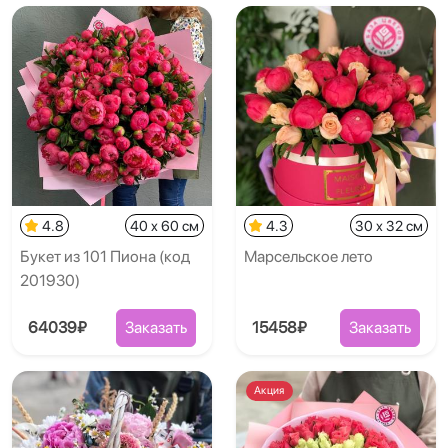
4.8
40 x 60 см
4.3
30 x 32 см
Букет из 101 Пиона (код
Марсельское лето
201930)
64039₽
Заказать
15458₽
Заказать
Акция