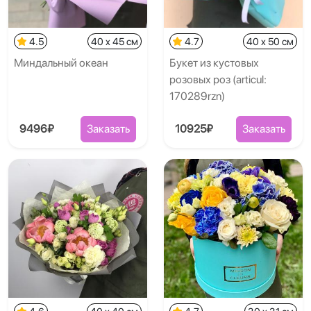
4.5
40 x 45 см
4.7
40 x 50 см
Миндальный океан
Букет из кустовых
розовых роз (articul:
170289rzn)
9496₽
Заказать
10925₽
Заказать