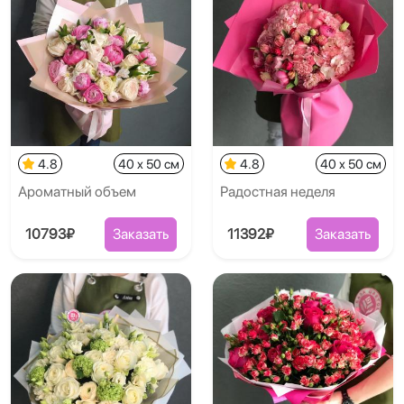
4.8
40 x 50 см
4.8
40 x 50 см
Ароматный объем
Радостная неделя
10793₽
Заказать
11392₽
Заказать