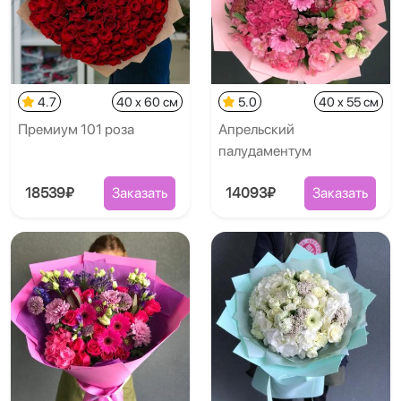
4.7
40 x 60 см
5.0
40 x 55 см
Премиум 101 роза
Апрельский
палудаментум
18539₽
Заказать
14093₽
Заказать