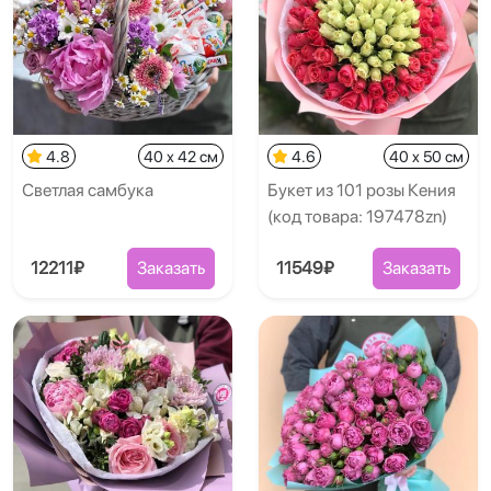
4.8
40 x 42 см
4.6
40 x 50 см
Светлая самбука
Букет из 101 розы Кения
(код товара: 197478zn)
12211₽
Заказать
11549₽
Заказать