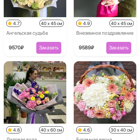
4.7
40 x 45 см
4.9
40 x 45 см
Ангельская судьба
Внеземное поздравление
9570₽
Заказать
9589₽
Заказать
4.8
40 x 60 см
4.6
30 x 40 см
Лиловая вода
Богемная весна