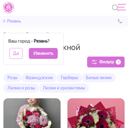
Рязань
Главная
Выпускной
Ваш город -
Рязань
?
Букеты на выпускной
Да
Изменить
Фильтр
1
Розы
Французские
Герберы
Белые лилии
Лилии и розы
Лилии и хризантемы