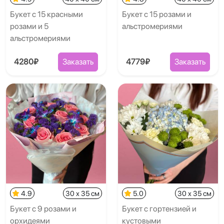
Букет с 15 красными
Букет с 15 розами и
розами и 5
альстромериями
альстромериями
4280₽
Заказать
4779₽
Заказать
4.9
30 x 35 см
5.0
30 x 35 см
Букет с 9 розами и
Букет с гортензией и
орхидеями
кустовыми