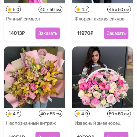
5.0
40 x 50 см
4.7
45 x 50 см
Рунный символ
Флорентаяская сакура
14013₽
Заказать
11970₽
Заказать
4.9
40 x 55 см
4.9
50 x 50 см
Неопознанный витраж
Извесный змееносец