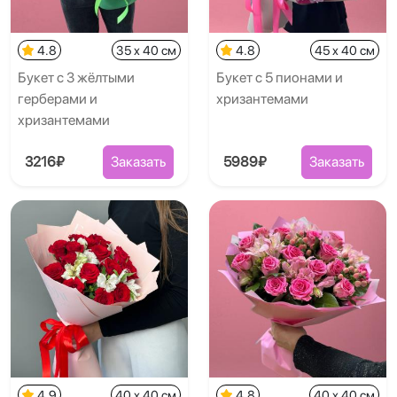
4.8
35 x 40 см
4.8
45 x 40 см
Букет с 3 жёлтыми
Букет с 5 пионами и
герберами и
хризантемами
хризантемами
3216₽
Заказать
5989₽
Заказать
4.9
40 x 40 см
4.8
40 x 40 см