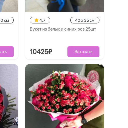
60 см
4.7
40 x 35 см
Букет из белых и синих роз 25шт
10425₽
ать
Заказать