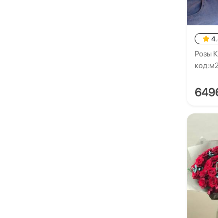
4
Розы К
код:м2
649