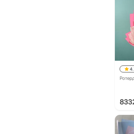
4.
Ротер
833