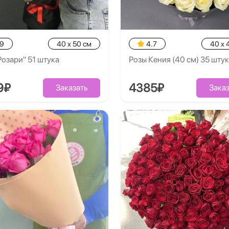
.9
40 x 50 см
4.7
40 x 
Розари" 51 штука
Розы Кения (40 см) 35 штук
9₽
4385₽
Заказать
Заказ