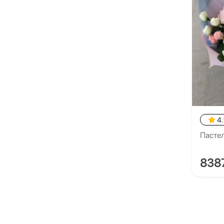
4
Пасте
838