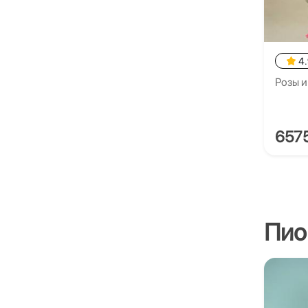
4
Розы и
657
Пио