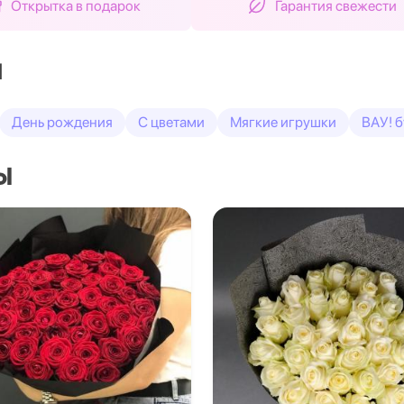
Открытка в подарок
Гарантия свежести
и
День рождения
С цветами
Мягкие игрушки
ВАУ! б
ы