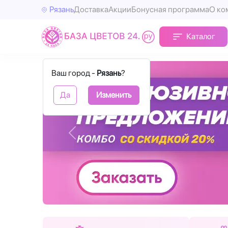
Рязань
Доставка
Акции
Бонусная программа
О ко
Каталог
Ваш город -
Рязань
?
Да
Изменить
Назад