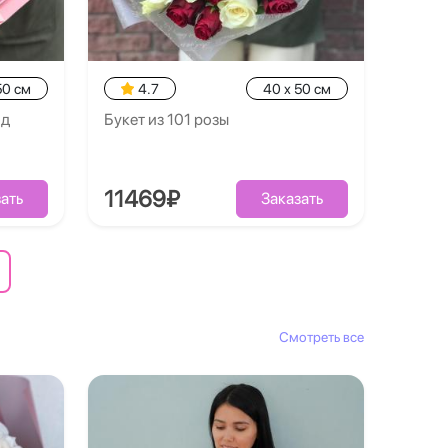
50 см
4.7
40 x 50 см
од
Букет из 101 розы
11469₽
ать
Заказать
Смотреть все