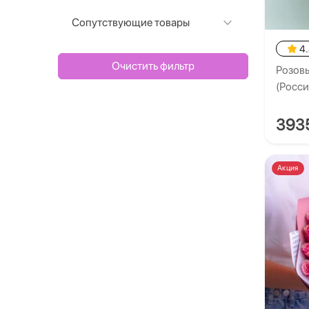
Сопутствующие товары
4
Очистить фильтр
Розовы
(Росси
393
Акция