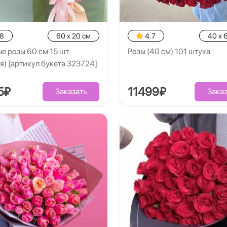
.8
60 x 20 см
4.7
40 x 
е розы 60 см 15 шт.
Розы (40 см) 101 штука
я) [артикул букета 323724]
5₽
11499₽
Заказать
Заказ