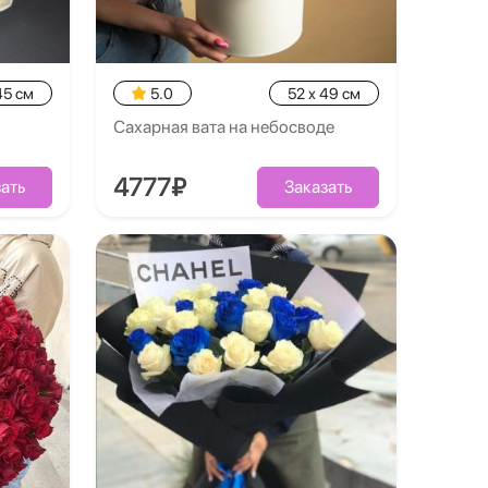
45 см
5.0
52 x 49 см
Сахарная вата на небосводе
4777₽
ать
Заказать