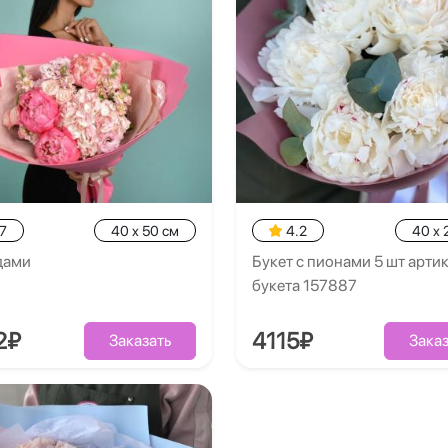
7
40 x 50 см
4.2
40 x 
дами
Букет с пионами 5 шт арти
букета 157887
2₽
4115₽
Заказать
Заказ