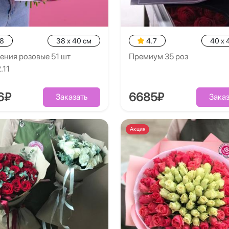
.8
38 x 40 см
4.7
40 x 
ения розовые 51 шт
Премиум 35 роз
.11
6₽
6685₽
Заказать
Заказ
Акция