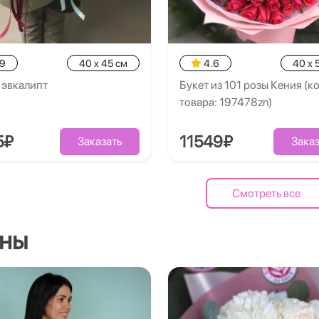
.9
40 x 45 см
4.6
40 x 
 эвкалипт
Букет из 101 розы Кения (к
товара: 197478zn)
5₽
11549₽
Заказать
Заказ
Смотреть все
ны