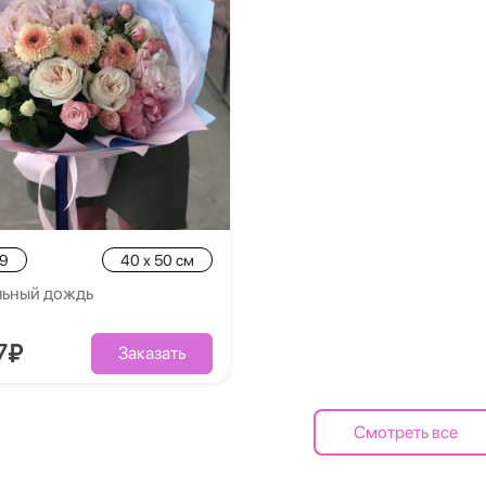
.9
40 x 50 см
льный дождь
7₽
Заказать
Смотреть все