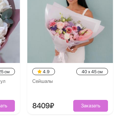
25 см
4.9
40 x 45 см
кул
Сейшалы
8409₽
ать
Заказать