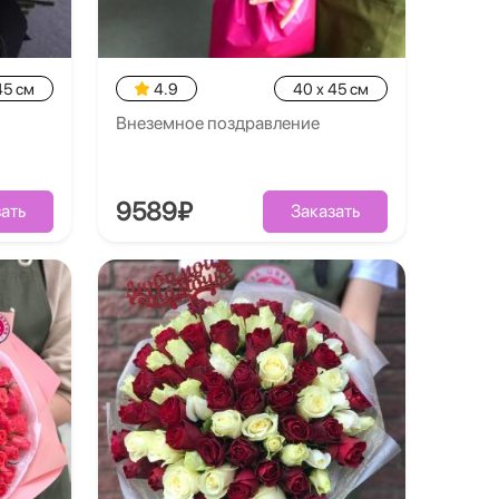
45 см
4.9
40 x 45 см
Внеземное поздравление
9589₽
ать
Заказать