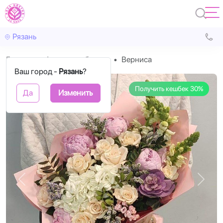
Рязань
Главная
Авторские букеты
Верниса
Ваш город -
Рязань
?
Получить кешбек 30%
Да
Изменить
Назад
Впере