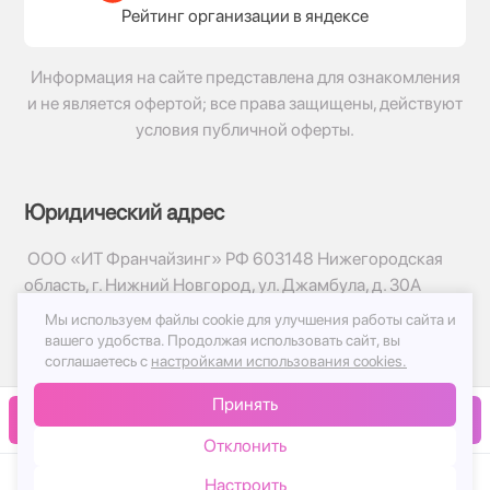
Рейтинг организации в яндексе
Информация на сайте представлена для ознакомления
и не является офертой; все права защищены, действуют
условия публичной оферты.
Юридический адрес
ООО «ИТ Франчайзинг» РФ 603148 Нижегородская
область, г. Нижний Новгород, ул. Джамбула, д. 30А
Мы используем файлы cookie для улучшения работы сайта и
© 2017-2026г, База Цветов 24.ру
вашего удобства.
Продолжая использовать сайт, вы
Политика конфиденциальности
соглашаетесь с
настройками использования cookies.
Публичная оферта
Принять
Принимаем к оплате
В корзину
Отклонить
Настроить