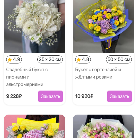
4.9
25 x 20 см
4.8
50 x 50 см
Свадебный букет с
Букет с гортензией и
пионами и
жёлтыми розами
альстромериями
9 228₽
Заказать
10 920₽
Заказать