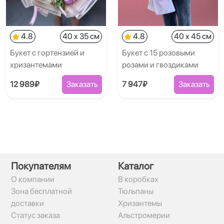
4.8
40 x 35 см
4.8
40 x 45 см
Букет с гортензией и
Букет с 15 розовыми
хризантемами
розами и гвоздиками
12 989₽
Заказать
7 947₽
Заказать
Покупателям
Каталог
О компании
В коробках
Зона бесплатной
Тюльпаны
доставки
Хризантемы
Статус заказа
Альстромерии