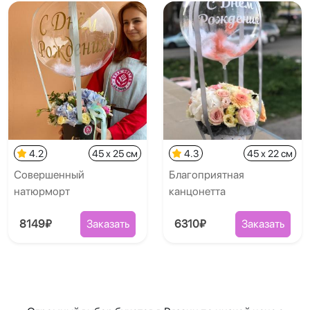
4.2
45 x 25 см
4.3
45 x 22 см
Совершенный
Благоприятная
натюрморт
канцонетта
8149₽
Заказать
6310₽
Заказать