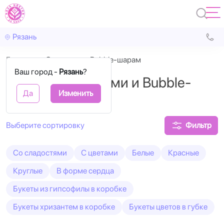
Рязань
Главная
C цветами и Bubble-шарам
Ваш город -
Рязань
?
Коробки с цветами и Bubble-
Да
Изменить
шарами
Фильтр
Cо сладостями
С цветами
Белые
Красные
Круглые
В форме сердца
Букеты из гипсофилы в коробке
Букеты хризантем в коробке
Букеты цветов в губке