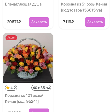
Впечатляющая душа
Корзина из 51 розы Кения
[код товара 156615rya]
29671₽
Заказать
7119₽
Заказать
Акция
4.2
40 x 35 см
Корзина со 101 розой
Кения [код: 95241]