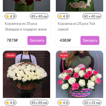
4.9
45 x 45 см
4.9
40 x 40 см
Корзинка из 35 роз
Корзина из 25 роз Той
Эквадор в подарок жене
самой
7873₽
Заказать
4383₽
Заказать
Акция
Акция
4.6
45 x 65 см
4.6
30 x 23 см