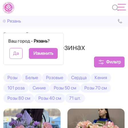
Рязань
Главная
В корзинах
Ваш город -
Рязань
?
Букеты роз в корзинах
Да
Изменить
Фильтр
Розы
Белые
Розовые
Сердца
Кения
101 роза
Синие
Розы 50 см
Розы 70 см
Розы 80 см
Розы 40 см
71 шт.