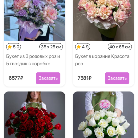
5.0
35 x 25 см
4.9
40 x 65 см
Букет из 3 розовых роз и
Букет в корзине Красота
5 гвоздик в коробке
роз
6577₽
Заказать
7581₽
Заказать