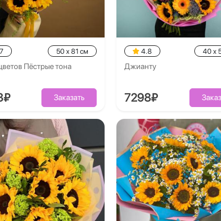
7
50 x 81 см
4.8
40 x 
цветов Пёстрые тона
Джианту
3₽
7298₽
Заказать
Заказ