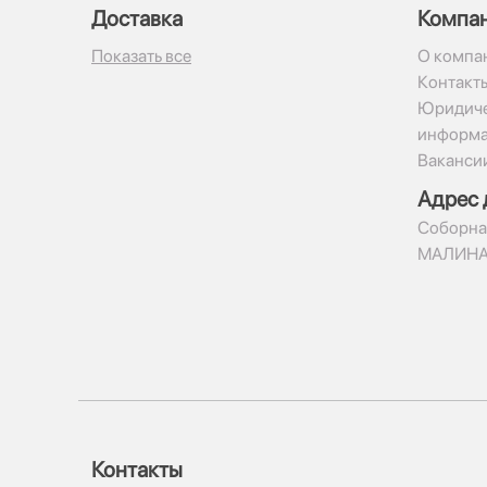
Доставка
Компа
Показать все
О компа
Контакт
Юридиче
информ
Ваканси
Адрес 
​Соборна
МАЛИН
Контакты