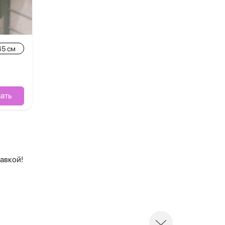
45 см
ать
авкой!