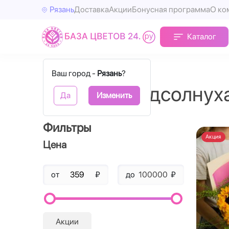
Рязань
Доставка
Акции
Бонусная программа
О ко
Каталог
Главная
Подсолнухи
Ваш город -
Рязань
?
Букеты с подсолнух
Да
Изменить
Фильтры
Акция
Цена
от
₽
до
₽
Акции