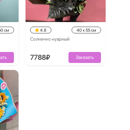
50 см
4.8
40 x 55 см
Солнечно нуарный
7788₽
ать
Заказать