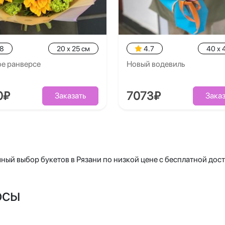
.8
20 x 25 см
4.7
40 x 
ое ранверсе
Новый водевиль
0₽
7073₽
Заказать
Заказ
ный выбор букетов в Рязани по низкой цене с бесплатной дост
осы