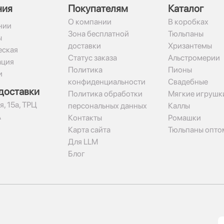
ния
Покупателям
Каталог
О компании
В коробках
нии
Зона бесплатной
Тюльпаны
ы
доставки
Хризантемы
ская
Статус заказа
Альстромерии
ация
Политика
Пионы
и
конфиденциальности
Свадебные
доставки
Политика обработки
Мягкие игрушк
я, 15а, ТРЦ
персональных данных
Каллы
А
Контакты
Ромашки
Карта сайта
Тюльпаны опто
Для LLM
Блог