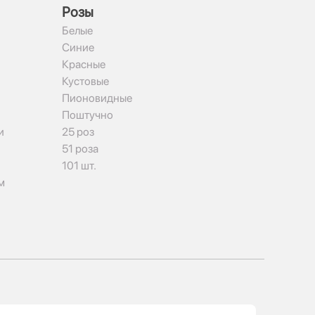
Рoзы
Белые
Синие
Красные
Кустовые
Пионовидные
Поштучно
и
25 роз
51 роза
101 шт.
м