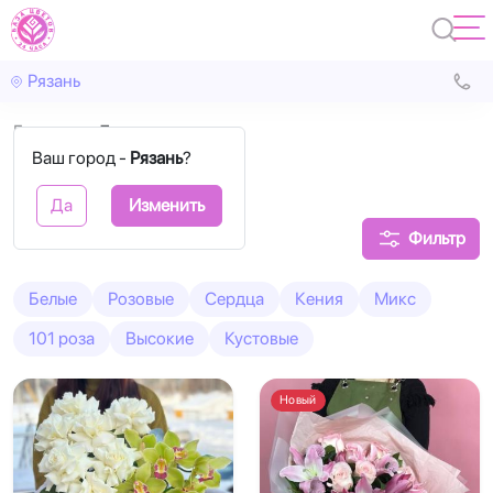
Рязань
Главная
7 роз
Ваш город -
Рязань
?
7 роз букеты
Да
Изменить
Фильтр
Белые
Розовые
Сердца
Кения
Микс
101 роза
Высокие
Кустовые
Новый