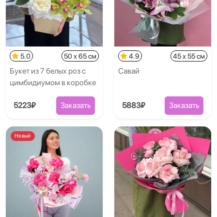
5.0
50 x 65 см
4.9
45 x 55 см
Букет из 7 белых роз с
Савай
цимбидиумом в коробке
5223₽
Заказать
5883₽
Заказать
Новый