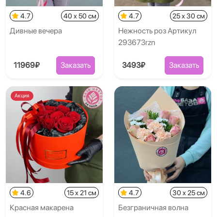
4.7
40 x 50 см
4.7
25 x 30 см
Дивные вечера
Нежность роз Артикул
293673rzn
11969₽
Заказать
3493₽
Заказать
Акция
4.6
15 x 21 см
4.7
30 x 25 см
Красная макарена
Безграничная волна