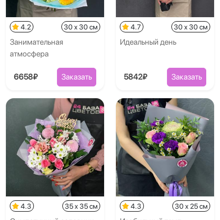
4.2
30 x 30 см
4.7
30 x 30 см
Занимательная
Идеальный день
атмосфера
6658₽
Заказать
5842₽
Заказать
4.3
35 x 35 см
4.3
30 x 25 см