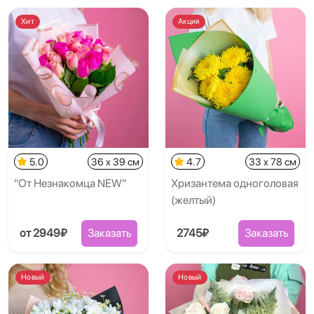
Хит
Акция
5.0
36 x 39 см
4.7
33 x 78 см
"От Незнакомца NEW"
Хризантема одноголовая
(желтый)
от 2949₽
Заказать
2745₽
Заказать
Новый
Новый