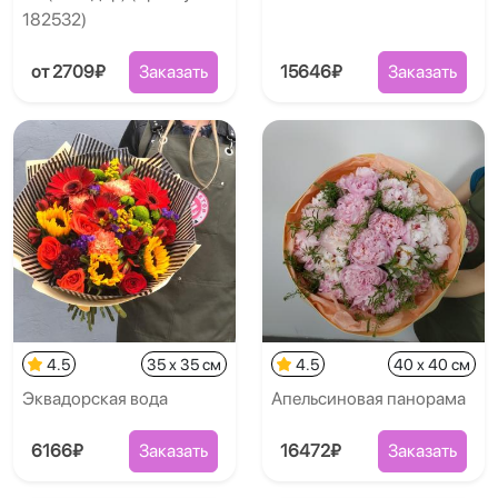
182532)
от 2709₽
Заказать
15646₽
Заказать
4.5
35 x 35 см
4.5
40 x 40 см
Эквадорская вода
Апельсиновая панорама
6166₽
Заказать
16472₽
Заказать