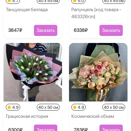
4.7
40 x 45 см
5.0
40 x 45 см
Танцующая баллада
Рапунцель [код товара -
463326rzn]
3647₽
Заказать
6338₽
Заказать
4.9
40 x 50 см
4.9
40 x 50 см
Грациозная история
Космический объем
6300₽
Заказать
7836₽
Заказать