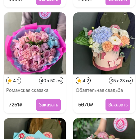
4.2
40 x 50 см
4.2
35 x 23 см
Романская сказака
Обаятельная свадьба
7251₽
Заказать
5670₽
Заказать