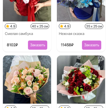
4.9
40 x 25 см
4.9
35 x 25 см
Смелая самбука
Нежная сказка
8102₽
Заказать
11458₽
Заказать