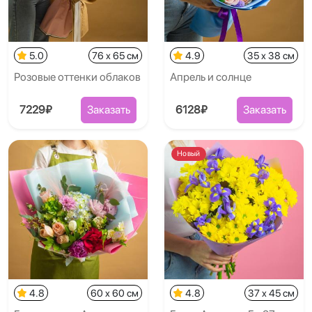
5.0
76 x 65 см
4.9
35 x 38 см
Розовые оттенки облаков
Апрель и солнце
7229₽
Заказать
6128₽
Заказать
Новый
4.8
60 x 60 см
4.8
37 x 45 см