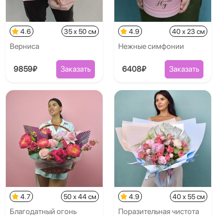
4.6
35 x 50 см
4.9
40 x 23 см
Верниса
Нежные симфонии
9859₽
Заказать
6408₽
Заказать
4.7
50 x 44 см
4.9
40 x 55 см
Благодатный огонь
Поразительная чистота