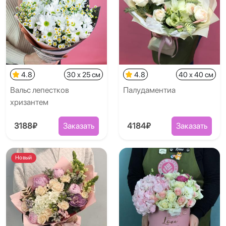
4.8
30 x 25 см
4.8
40 x 40 см
Вальс лепестков
Палудаментиа
хризантем
3188₽
Заказать
4184₽
Заказать
Новый