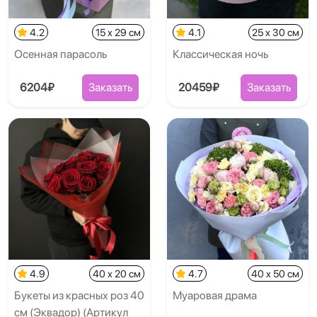
4.2
15 x 29 см
4.1
25 x 30 см
Осенная парасоль
Классическая ночь
6204₽
Заказать
20459₽
Заказать
4.9
40 x 20 см
4.7
40 x 50 см
Букеты из красных роз 40
Муаровая драма
см (Эквадор) (Артикул