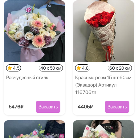
4.5
40 x 50 см
4.8
60 x 20 см
Расчудесный стиль
Красные розы 15 шт 60см
(Эквадор) Артикул
116706zn
5476₽
Заказать
4405₽
Заказать