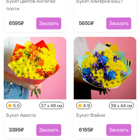
Букет цветов Ангел во
Букет Альтерне Бм27
плоти
6595₽
Заказать
5650₽
Заказать
5.0
37 x 49 см
4.9
39 x 44 см
Букет Ависта
Букет Файни
3399₽
Заказать
6165₽
Заказать