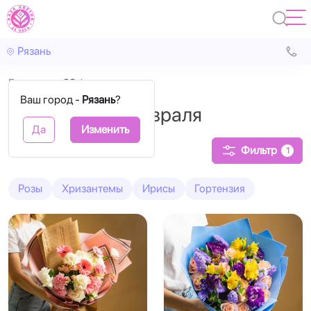
Рязань
Главная
23 февраля
Ваш город -
Рязань
?
Букеты на 23 февраля
Да
Изменить
Фильтр
1
Розы
Хризантемы
Ирисы
Гортензия