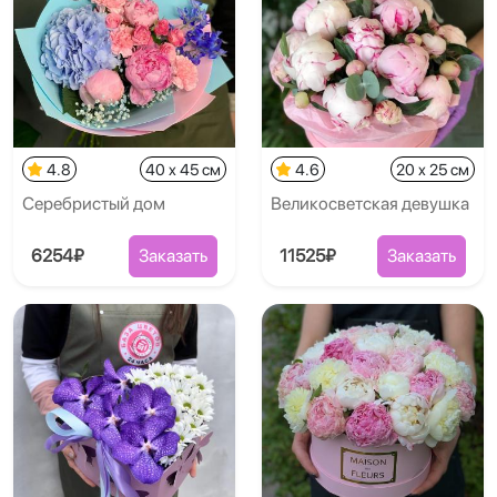
4.8
40 x 45 см
4.6
20 x 25 см
Серебристый дом
Великосветская девушка
6254₽
Заказать
11525₽
Заказать