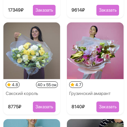
17349₽
Заказать
9614₽
Заказать
4.8
40 x 55 см
4.7
Сакский король
Грузинский амарант
8775₽
Заказать
8140₽
Заказать