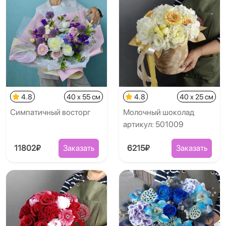
4.8
40 x 55 см
4.8
40 x 25 см
Симпатичный восторг
Молочный шоколад
артикул: 501009
11802₽
Заказать
6215₽
Заказать