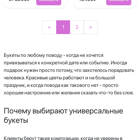
«
1
2
»
Букеты по любому поводу - когда не хочется
привязываться к конкретной дате или событию. Иногда
подарок нужен просто потому, что захотелось порадовать
человека. Красивые цветы работают и на большой
праздник, и когда повода как такового нет - просто
хорошее настроение или желание сказать что-то без слов.
Почему выбирают универсальные
букеты
Клиенты берут такие композиции, когда не уверены в