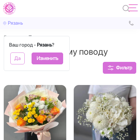
Рязань
Главная
Повод
Ваш город -
Рязань
?
Букеты по любому поводу
Да
Изменить
Фильтр