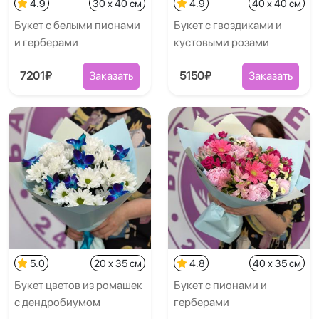
4.9
30 x 40 см
4.9
40 x 40 см
Букет с белыми пионами
Букет с гвоздиками и
и герберами
кустовыми розами
7201₽
Заказать
5150₽
Заказать
5.0
20 x 35 см
4.8
40 x 35 см
Букет цветов из ромашек
Букет с пионами и
с дендробиумом
герберами