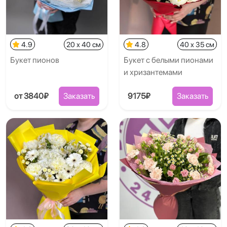
4.9
20 x 40 см
4.8
40 x 35 см
Букет пионов
Букет с белыми пионами
и хризантемами
от 3840₽
Заказать
9175₽
Заказать