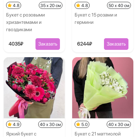
4.8
35 x 20 см
4.8
50 x 40 см
Букет с розовыми
Букет с 15 розами и
хризантемами и
гермини
гвоздиками
4035₽
Заказать
6244₽
Заказать
4.9
40 x 30 см
5.0
40 x 30 см
Яркий букет с
Букет с 21 маттиолой