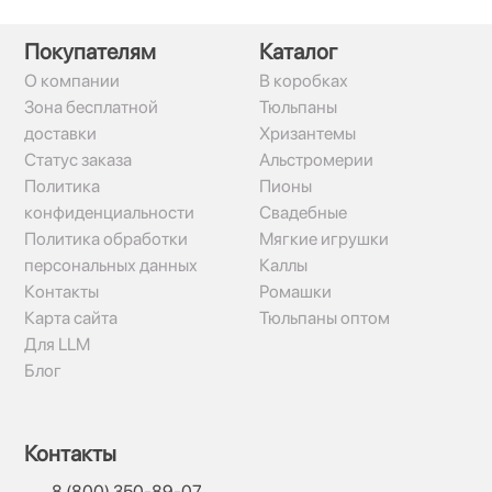
Покупателям
Каталог
О компании
В коробках
Зона бесплатной
Тюльпаны
доставки
Хризантемы
Статус заказа
Альстромерии
Политика
Пионы
конфиденциальности
Свадебные
Политика обработки
Мягкие игрушки
персональных данных
Каллы
Контакты
Ромашки
Карта сайта
Тюльпаны оптом
Для LLM
Блог
Контакты
8 (800) 350-89-07