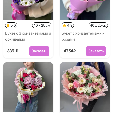
5.0
40 x 25 см
4.9
40 x 25 см
Букет с 3 хризантемами и
Букет с хризантемами и
орхидеями
розами
3351₽
Заказать
4754₽
Заказать