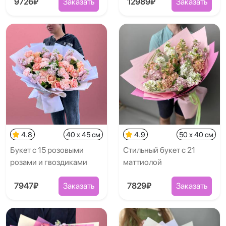
9726₽
Заказать
12989₽
Заказать
4.8
40 x 45 см
4.9
50 x 40 см
Букет с 15 розовыми
Стильный букет с 21
розами и гвоздиками
маттиолой
7947₽
Заказать
7829₽
Заказать