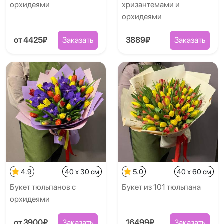
орхидеями
хризантемами и
орхидеями
от 4425₽
Заказать
3889₽
Заказать
4.9
40 x 30 см
5.0
40 x 60 см
Букет тюльпанов с
Букет из 101 тюльпана
орхидеями
от 3900₽
Заказать
16499₽
Заказать