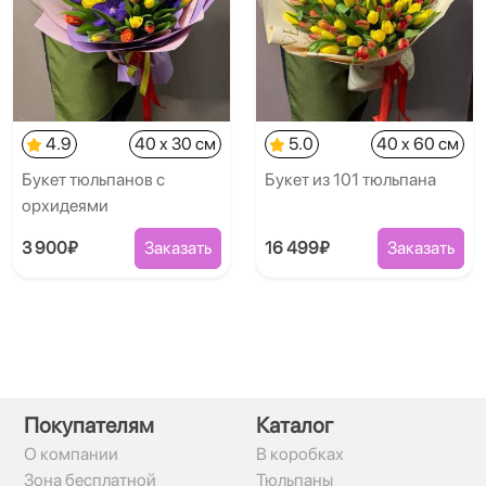
4.9
40 x 30 см
5.0
40 x 60 см
Букет тюльпанов с
Букет из 101 тюльпана
орхидеями
3 900₽
Заказать
16 499₽
Заказать
Покупателям
Каталог
О компании
В коробках
Зона бесплатной
Тюльпаны