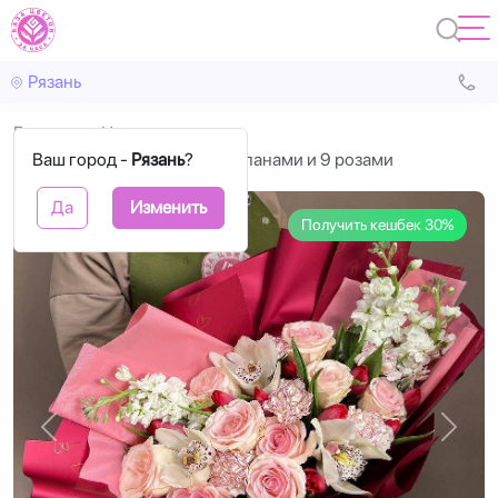
Рязань
Главная
Цветы
Ваш город -
Букет с 15 красными тюльпанами и 9 розами
Рязань
?
Да
Изменить
Получить кешбек 30%
Назад
Впере