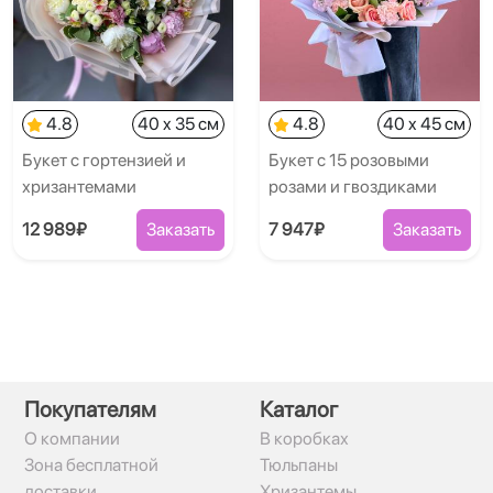
4.8
40 x 35 см
4.8
40 x 45 см
Букет с гортензией и
Букет с 15 розовыми
хризантемами
розами и гвоздиками
12 989₽
Заказать
7 947₽
Заказать
Покупателям
Каталог
О компании
В коробках
Зона бесплатной
Тюльпаны
доставки
Хризантемы