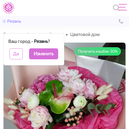
Рязань
Главная
Авторские букеты
Цветовой дом
Ваш город -
Рязань
?
Получить кешбек 30%
Да
Изменить
Назад
Впере