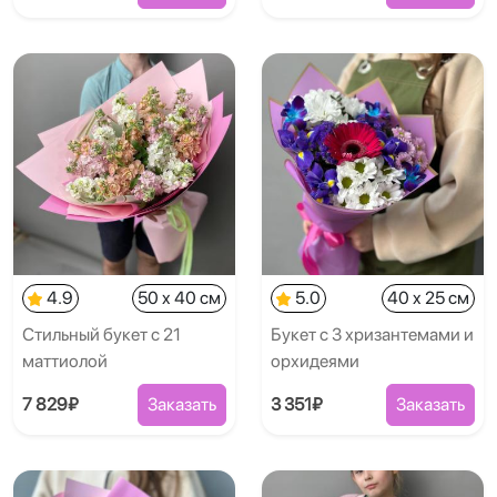
4.9
50 x 40 см
5.0
40 x 25 см
Стильный букет с 21
Букет с 3 хризантемами и
маттиолой
орхидеями
7 829₽
Заказать
3 351₽
Заказать