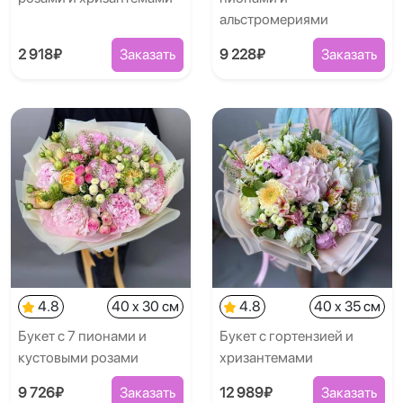
альстромериями
2 918₽
Заказать
9 228₽
Заказать
4.8
40 x 30 см
4.8
40 x 35 см
Букет с 7 пионами и
Букет с гортензией и
кустовыми розами
хризантемами
9 726₽
Заказать
12 989₽
Заказать