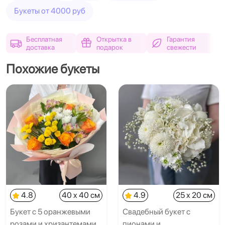
Букеты от 4000 руб
Бесплатная
Открытка в
Гарантия
доставка
подарок
свежести
Похожие букеты
4.8
40 x 40 см
4.9
25 x 20 см
Букет с 5 оранжевыми
Свадебный букет с
розами и хризантемами
пионами и