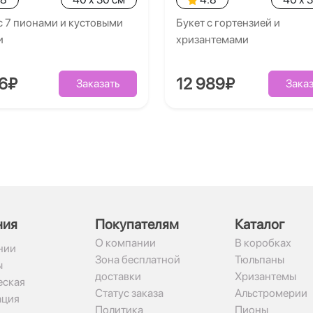
с 7 пионами и кустовыми
Букет с гортензией и
и
хризантемами
26₽
12 989₽
Заказать
Заказ
ния
Покупателям
Каталог
О компании
В коробках
нии
Зона бесплатной
Тюльпаны
ы
доставки
Хризантемы
ская
Статус заказа
Альстромерии
ация
Политика
Пионы