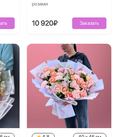
розами
10 920₽
ать
Заказать
35 см
4.8
40 x 45 см