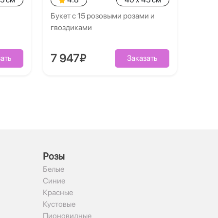
Букет с 15 розовыми розами и
гвоздиками
7 947₽
ать
Заказать
Рoзы
Белые
Синие
Красные
Кустовые
Пионовидные