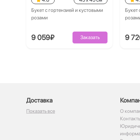
Букет с гортензией и кустовыми
Букет 
розами
розам
9 059₽
9 7
Заказать
Доставка
Компа
Показать все
О компа
Контакт
Юридиче
информ