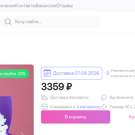
мпании
Контакты
Вакансии
Отзывы
Упаковка и цве
Доставка 07.08.2026
i
ь кешбек 30%
отличаться от 
3359 ₽
Доставка бесплатно
Вы получите
Самовывоз в
0 магазинов
Размер 30 х 
В корзину
Ку