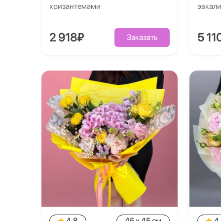
хризантемами
эвкал
2 918₽
5 11
Заказать
4.8
45 x 45 см
4