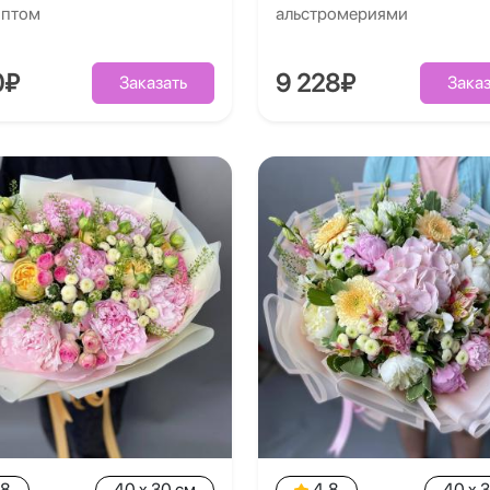
иптом
альстромериями
0₽
9 228₽
Заказать
Заказ
.8
40 x 30 см
4.8
40 x 