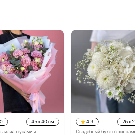
.0
45 x 40 см
4.9
25 x 
с лизиантусами и
Свадебный букет с пионам