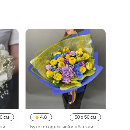
20 см
4.8
50 x 50 см
и и
Букет с гортензией и жёлтыми