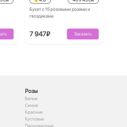
Букет с 15 розовыми розами и
гвоздиками
7 947₽
ать
Заказать
Рoзы
Белые
Синие
Красные
Кустовые
Пионовидные