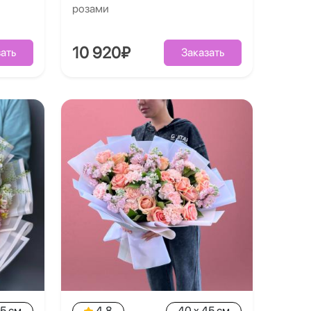
розами
10 920₽
ать
Заказать
35 см
4.8
40 x 45 см