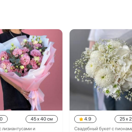
.0
45 x 40 см
4.9
25 x 
с лизиантусами и
Свадебный букет с пионам