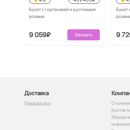
Букет с гортензией и кустовыми
Букет 
розами
розам
9 059₽
9 7
Заказать
Доставка
Компа
Показать все
О компа
Контакт
Юридиче
информ