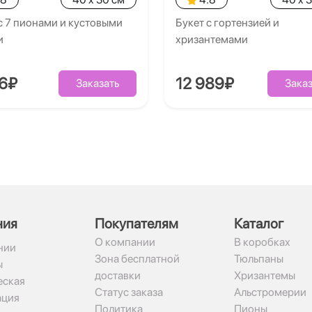
с 7 пионами и кустовыми
Букет с гортензией и
и
хризантемами
26₽
12 989₽
Заказать
Заказ
ния
Покупателям
Каталог
О компании
В коробках
нии
Зона бесплатной
Тюльпаны
ы
доставки
Хризантемы
ская
Статус заказа
Альстромерии
ация
Политика
Пионы