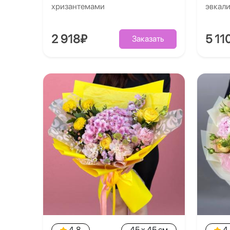
хризантемами
эвкал
2 918₽
5 11
Заказать
4.8
45 x 45 см
4