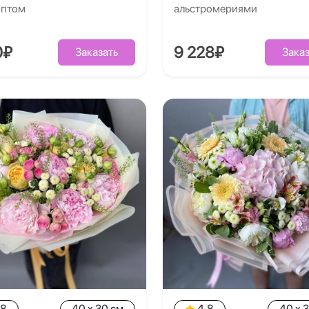
иптом
альстромериями
0₽
9 228₽
Заказать
Заказ
.8
40 x 30 см
4.8
40 x 