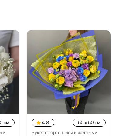
20 см
4.8
50 x 50 см
и и
Букет с гортензией и жёлтыми