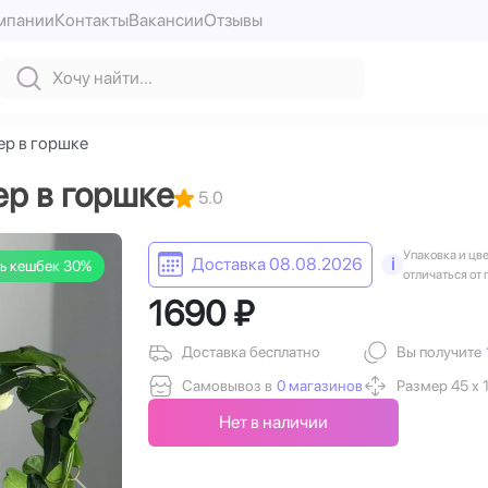
мпании
Контакты
Вакансии
Отзывы
ер в горшке
ер в горшке
5.0
Упаковка и цв
Доставка 08.08.2026
i
ь кешбек 30%
отличаться от 
1690 ₽
Доставка бесплатно
Вы получите
Самовывоз в
0 магазинов
Размер 45 х 
Нет в наличии