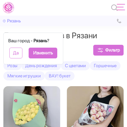
Рязань
Доставка цветов в Рязани
Ваш город -
Рязань
?
Фильтр
Да
Изменить
Розы
День рождения
С цветами
Горшечные
Мягкие игрушки
ВАУ! букет