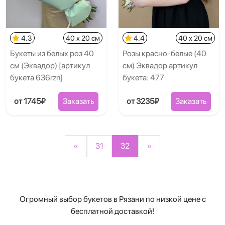
4.3
40 x 20 см
4.4
40 x 20 см
Букеты из белых роз 40
Розы красно-белые (40
см (Эквадор) [артикул
см) Эквадор артикул
букета 636rzn]
букета: 477
от 1745₽
Заказать
от 3235₽
Заказать
«
31
32
»
Огромный выбор букетов в Рязани по низкой цене с
бесплатной доставкой!