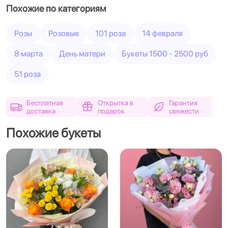
Похожие по категориям
Розы
Розовые
101 роза
14 февраля
8 марта
День матери
Букеты 1500 - 2500 руб
51 роза
Бесплатная
Открытка в
Гарантия
доставка
подарок
свежести
Похожие букеты