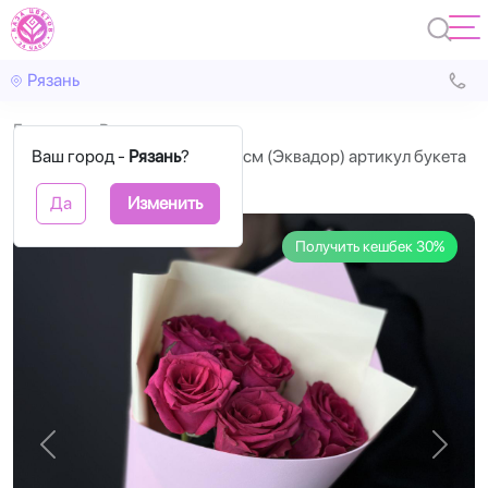
Рязань
Главная
Розы
Ваш город -
Букеты из розовых роз 40 см (Эквадор) артикул букета
Рязань
?
86178rya
Да
Изменить
Получить кешбек 30%
Назад
Впере