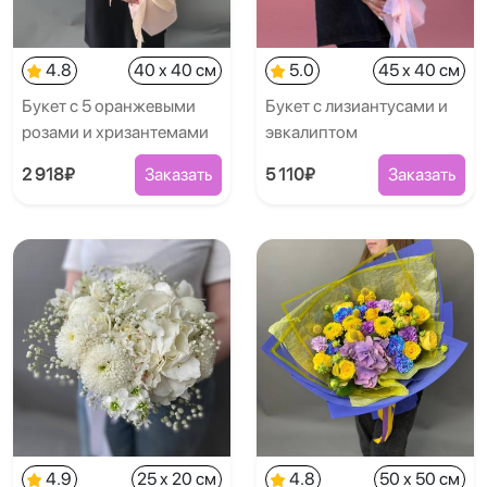
4.8
40 x 40 см
5.0
45 x 40 см
Букет с 5 оранжевыми
Букет с лизиантусами и
розами и хризантемами
эвкалиптом
2 918₽
Заказать
5 110₽
Заказать
4.9
25 x 20 см
4.8
50 x 50 см