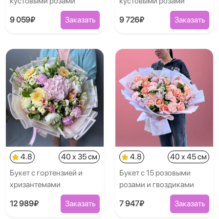
кустовыми розами
кустовыми розами
9 059₽
Заказать
9 726₽
Заказать
4.8
40 x 35 см
4.8
40 x 45 см
Букет с гортензией и
Букет с 15 розовыми
хризантемами
розами и гвоздиками
12 989₽
Заказать
7 947₽
Заказать