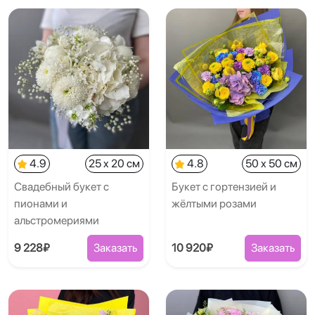
4.9
25 x 20 см
4.8
50 x 50 см
Свадебный букет с
Букет с гортензией и
пионами и
жёлтыми розами
альстромериями
9 228₽
Заказать
10 920₽
Заказать