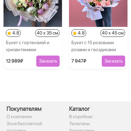
4.8
40 x 35 см
4.8
40 x 45 см
Букет с гортензией и
Букет с 15 розовыми
хризантемами
розами и гвоздиками
12 989₽
Заказать
7 947₽
Заказать
Покупателям
Каталог
О компании
В коробках
Зона бесплатной
Тюльпаны
доставки
Хризантемы