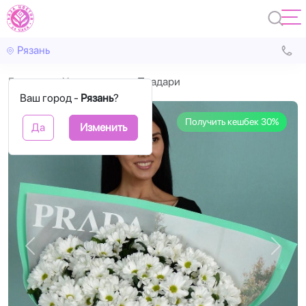
Рязань
Главная
Хризантема
Прадари
Ваш город -
Рязань
?
Получить кешбек 30%
Да
Изменить
Назад
Впере