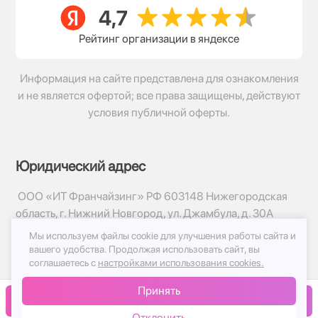
Рейтинг организации в яндексе
Информация на сайте представлена для ознакомления
и не является офертой; все права защищены, действуют
условия публичной оферты.
Юридический адрес
ООО «ИТ Франчайзинг» РФ 603148 Нижегородская
область, г. Нижний Новгород, ул. Джамбула, д. 30А
Мы используем файлы cookie для улучшения работы сайта и
© 2017-2026г, База Цветов 24.ру
вашего удобства.
Продолжая использовать сайт, вы
Политика конфиденциальности
соглашаетесь с
настройками использования cookies.
Публичная оферта
Принять
Принимаем к оплате
В корзину
Отклонить