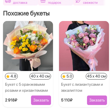
доставка
подарок
свежести
Похожие букеты
4.8
40 x 40 см
5.0
45 x 40 см
Букет с 5 оранжевыми
Букет с лизиантусами и
розами и хризантемами
эвкалиптом
2 918₽
Заказать
5 110₽
Заказать