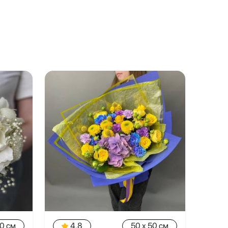
20 см
4.8
50 x 50 см