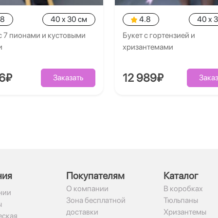
.8
40 x 30 см
4.8
40 x 
с 7 пионами и кустовыми
Букет с гортензией и
и
хризантемами
26₽
12 989₽
Заказать
Заказ
ния
Покупателям
Каталог
О компании
В коробках
нии
Зона бесплатной
Тюльпаны
ы
доставки
Хризантемы
ская