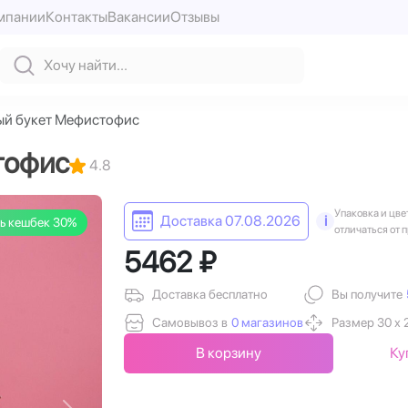
мпании
Контакты
Вакансии
Отзывы
ый букет Мефистофис
тофис
4.8
Упаковка и цве
Доставка 07.08.2026
i
ь кешбек 30%
отличаться от 
5462 ₽
Доставка бесплатно
Вы получите
Самовывоз в
0 магазинов
Размер 30 х 
В корзину
Ку