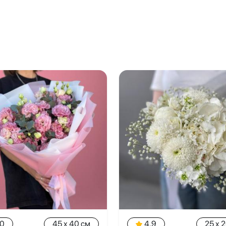
.0
45 x 40 см
4.9
25 x 