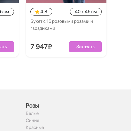
35 см
4.8
40 x 45 см
Букет с 15 розовыми розами и
гвоздиками
7 947₽
ать
Заказать
Рoзы
Белые
Синие
Красные