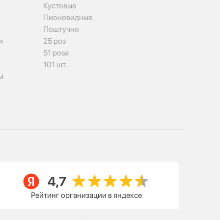
Кустовые
Пионовидные
Поштучно
и
25 роз
51 роза
101 шт.
м
Рейтинг организации в яндексе