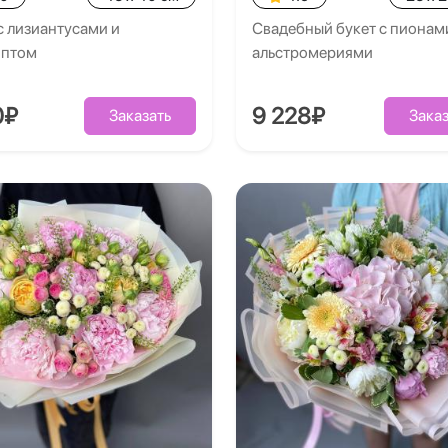
с лизиантусами и
Свадебный букет с пионам
иптом
альстромериями
0₽
9 228₽
Заказать
Заказ