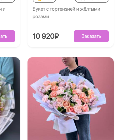
и и
Букет с гортензией и жёлтыми
розами
10 920₽
ать
Заказать