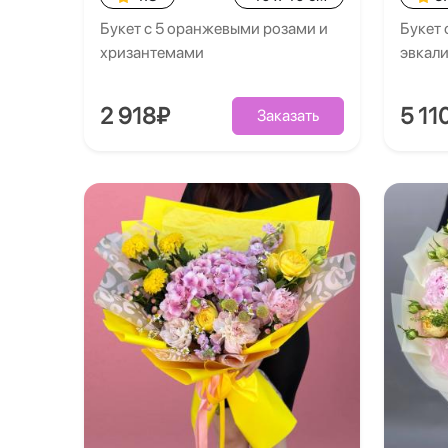
Букет с 5 оранжевыми розами и
Букет 
хризантемами
эвкал
2 918₽
5 11
Заказать