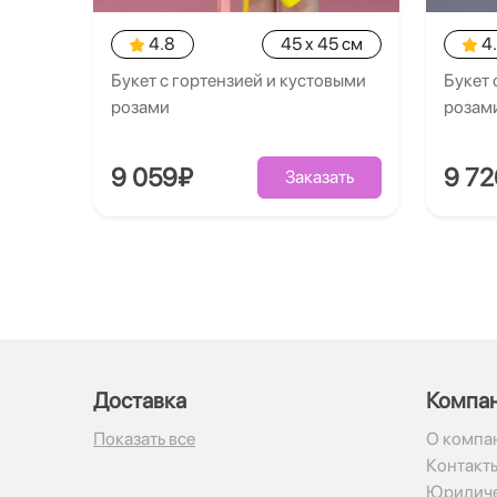
4.8
45 x 45 см
4
Букет с гортензией и кустовыми
Букет 
розами
розам
9 059₽
9 7
Заказать
Доставка
Компа
Показать все
О компа
Контакт
Юридиче