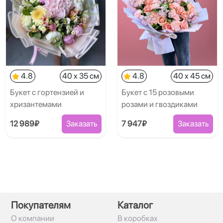
4.8
40 x 35 см
4.8
40 x 45 см
Букет с гортензией и
Букет с 15 розовыми
хризантемами
розами и гвоздиками
12 989₽
Заказать
7 947₽
Заказать
Покупателям
Каталог
О компании
В коробках