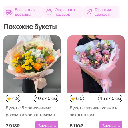
Бесплатная
Открытка в
Гарантия
доставка
подарок
свежести
Похожие букеты
4.8
40 x 40 см
5.0
45 x 40 см
Букет с 5 оранжевыми
Букет с лизиантусами и
розами и хризантемами
эвкалиптом
2 918₽
Заказать
5 110₽
Заказать