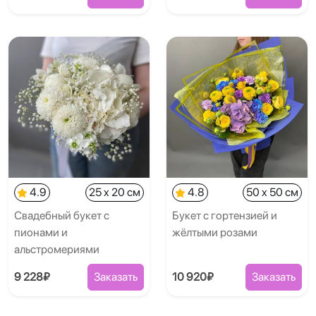
4.9
25 x 20 см
4.8
50 x 50 см
Свадебный букет с
Букет с гортензией и
пионами и
жёлтыми розами
альстромериями
9 228₽
Заказать
10 920₽
Заказать