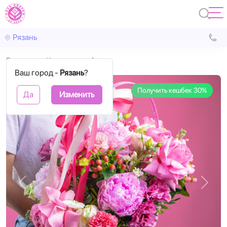
Рязань
Главная
Корзины
Алани
Ваш город -
Рязань
?
Получить кешбек 30%
Да
Изменить
Назад
Впере