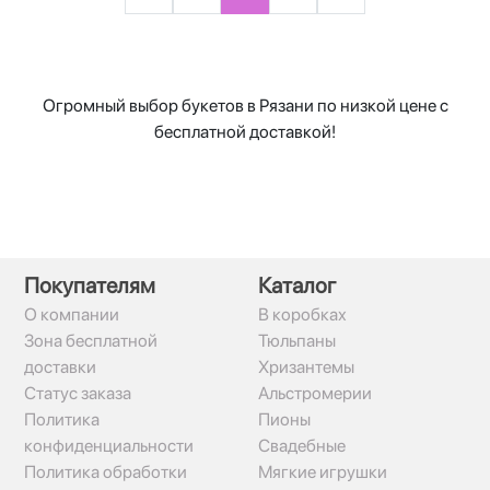
Огромный выбор букетов в Рязани по низкой цене с
бесплатной доставкой!
Покупателям
Каталог
О компании
В коробках
Зона бесплатной
Тюльпаны
доставки
Хризантемы
Статус заказа
Альстромерии
Политика
Пионы
конфиденциальности
Свадебные
Политика обработки
Мягкие игрушки