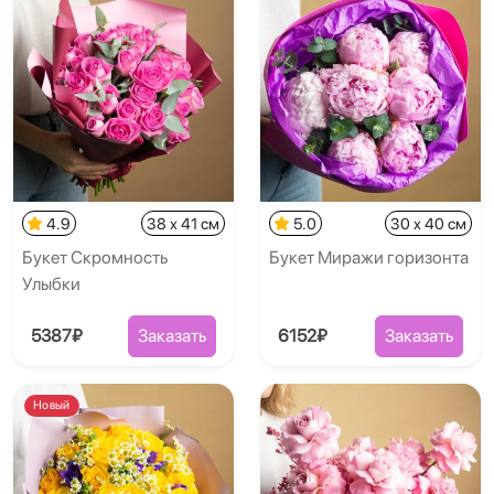
4.9
38 x 41 см
5.0
30 x 40 см
Букет Скромность
Букет Миражи горизонта
Улыбки
5387₽
Заказать
6152₽
Заказать
Новый