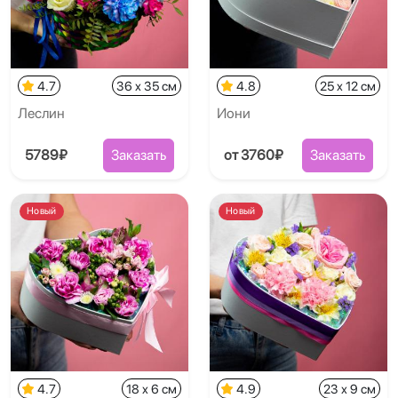
4.7
36 x 35 см
4.8
25 x 12 см
Леслин
Иони
5789₽
Заказать
от 3760₽
Заказать
Новый
Новый
4.7
18 x 6 см
4.9
23 x 9 см