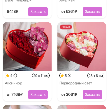
Букет Мирейри
Амелиан
8418₽
Заказать
от 5361₽
Заказать
Новый
4.9
29 x 11 см
5.0
23 x 8 см
Аксиниор
Первородный свет
от 7169₽
Заказать
от 3061₽
Заказать