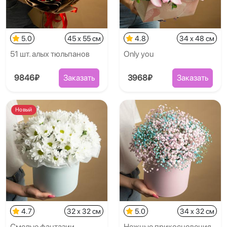
5.0
45 x 55 см
4.8
34 x 48 см
51 шт. алых тюльпанов
Only you
9846₽
Заказать
3968₽
Заказать
Новый
4.7
32 x 32 см
5.0
34 x 32 см
Смелые фантазии
Нежные прикосновения