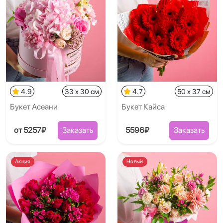
4.9
33 x 30 см
4.7
50 x 37 см
Букет Асеани
Букет Кайса
от 5257₽
Заказать
5596₽
Заказать
Акция
Новый