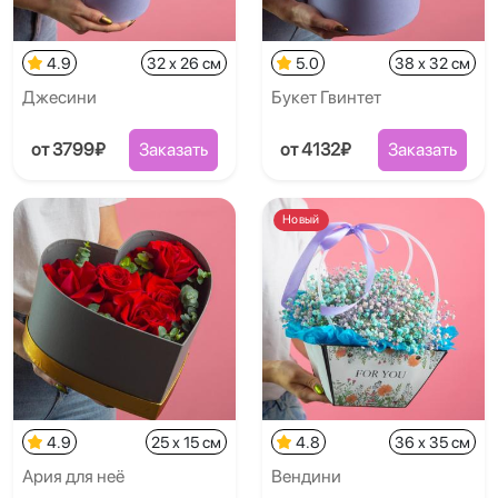
4.9
32 x 26 см
5.0
38 x 32 см
Джесини
Букет Гвинтет
от 3799₽
Заказать
от 4132₽
Заказать
Новый
4.9
25 x 15 см
4.8
36 x 35 см
Ария для неё
Вендини