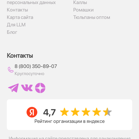
персональных данных
Каллы
Контакты
Ромашки
Карта сайта
Тюльпаны оптом
Для LLM
Блог
Контакты
8 (800) 350-89-07
Круглосуточно
Рейтинг организации в яндексе
Информация на сайте представлена для ознакомления