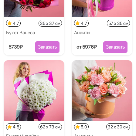
4.7
35 x 37 см
4.7
57 x 35 см
Букет Ванеса
Анаити
5739₽
Заказать
от 5976₽
Заказать
4.8
62 x 73 см
5.0
32 x 30 см