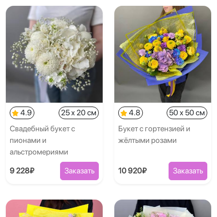
4.9
25 x 20 см
4.8
50 x 50 см
Свадебный букет с
Букет с гортензией и
пионами и
жёлтыми розами
альстромериями
9 228₽
Заказать
10 920₽
Заказать