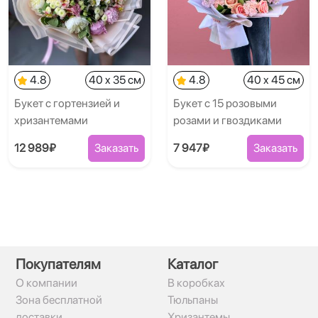
4.8
40 x 35 см
4.8
40 x 45 см
Букет с гортензией и
Букет с 15 розовыми
хризантемами
розами и гвоздиками
12 989₽
Заказать
7 947₽
Заказать
Покупателям
Каталог
О компании
В коробках
Зона бесплатной
Тюльпаны
доставки
Хризантемы