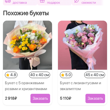
доставка
подарок
свежести
Похожие букеты
4.8
40 x 40 см
5.0
45 x 40 см
Букет с 5 оранжевыми
Букет с лизиантусами и
розами и хризантемами
эвкалиптом
2 918₽
Заказать
5 110₽
Заказать