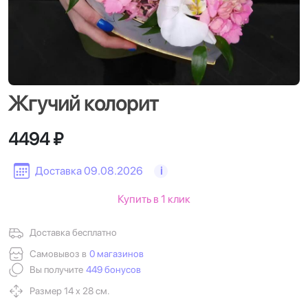
Жгучий колорит
4494 ₽
Доставка 09.08.2026
i
Купить в 1 клик
Доставка бесплатно
Самовывоз в
0 магазинов
Вы получите
449 бонусов
Размер 14 х 28 см.