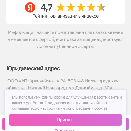
Рейтинг организации в яндексе
Информация на сайте представлена для ознакомления
и не является офертой; все права защищены, действуют
условия публичной оферты.
Юридический адрес
ООО «ИТ Франчайзинг» РФ 603148 Нижегородская
область, г. Нижний Новгород, ул. Джамбула, д. 30А
Мы используем файлы cookie для улучшения работы сайта и
© 2017-2026г, База Цветов 24.ру
вашего удобства.
Продолжая использовать сайт, вы
Политика конфиденциальности
соглашаетесь с
настройками использования cookies.
Публичная оферта
Принять
Принимаем к оплате
В корзину
Отклонить