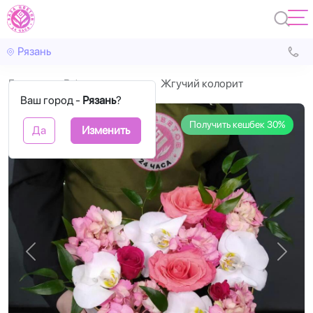
Рязань
Главная
В форме сердца
Жгучий колорит
Ваш город -
Рязань
?
Получить кешбек 30%
Да
Изменить
Назад
Впере