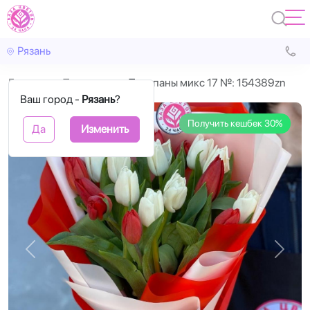
Рязань
Главная
Тюльпаны
Тюльпаны микс 17 №: 154389zn
Ваш город -
Рязань
?
Получить кешбек 30%
Да
Изменить
Назад
Впере