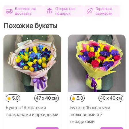
Бесплатная
Открытка в
Гарантия
доставка
подарок
свежести
Похожие букеты
5.0
47 x 40 см
5.0
40 x 40 см
Букет с 19 жёлтыми
Букет с 15 жёлтыми
тюльпанами и орхидеями
тюльпанами и 7
гвоздиками