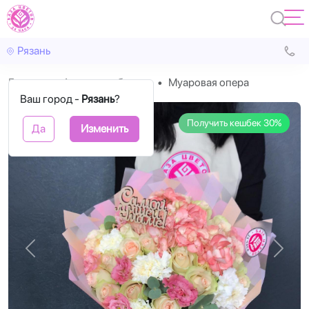
Рязань
Главная
Авторские букеты
Муаровая опера
Ваш город -
Рязань
?
Получить кешбек 30%
Да
Изменить
Назад
Впере