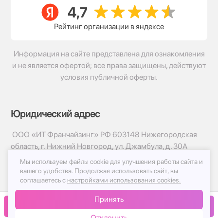
Рейтинг организации в яндексе
Информация на сайте представлена для ознакомления
и не является офертой; все права защищены, действуют
условия публичной оферты.
Юридический адрес
ООО «ИТ Франчайзинг» РФ 603148 Нижегородская
область, г. Нижний Новгород, ул. Джамбула, д. 30А
Мы используем файлы cookie для улучшения работы сайта и
© 2017-2026г, База Цветов 24.ру
вашего удобства.
Продолжая использовать сайт, вы
Политика конфиденциальности
соглашаетесь с
настройками использования cookies.
Публичная оферта
Принять
Принимаем к оплате
В корзину
Отклонить