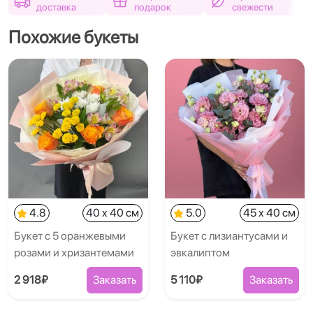
доставка
подарок
свежести
Похожие букеты
4.8
40 x 40 см
5.0
45 x 40 см
Букет с 5 оранжевыми
Букет с лизиантусами и
розами и хризантемами
эвкалиптом
2 918₽
Заказать
5 110₽
Заказать