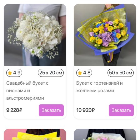
4.9
25 x 20 см
4.8
50 x 50 см
Свадебный букет с
Букет с гортензией и
пионами и
жёлтыми розами
альстромериями
9 228₽
Заказать
10 920₽
Заказать