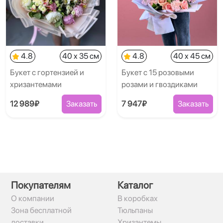
4.8
40 x 35 см
4.8
40 x 45 см
Букет с гортензией и
Букет с 15 розовыми
хризантемами
розами и гвоздиками
12 989₽
Заказать
7 947₽
Заказать
Покупателям
Каталог
О компании
В коробках
Зона бесплатной
Тюльпаны
доставки
Хризантемы