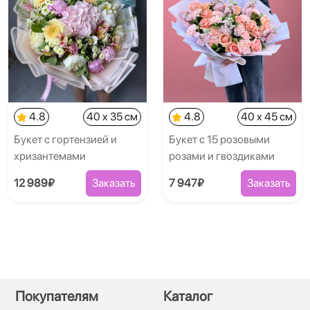
4.8
40 x 35 см
4.8
40 x 45 см
Букет с гортензией и
Букет с 15 розовыми
хризантемами
розами и гвоздиками
12 989₽
Заказать
7 947₽
Заказать
Покупателям
Каталог