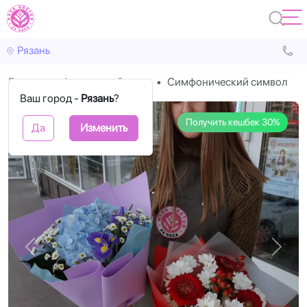
Рязань
Главная
Авторские букеты
Симфонический символ
Ваш город -
Рязань
?
Получить кешбек 30%
Да
Изменить
Назад
Впере