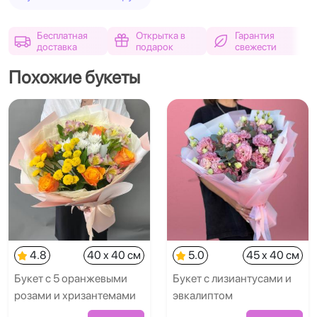
Бесплатная
Открытка в
Гарантия
доставка
подарок
свежести
Похожие букеты
4.8
40 x 40 см
5.0
45 x 40 см
Букет с 5 оранжевыми
Букет с лизиантусами и
розами и хризантемами
эвкалиптом