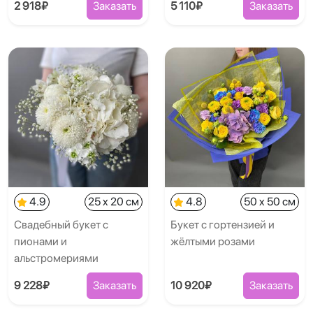
2 918₽
Заказать
5 110₽
Заказать
4.9
25 x 20 см
4.8
50 x 50 см
Свадебный букет с
Букет с гортензией и
пионами и
жёлтыми розами
альстромериями
9 228₽
Заказать
10 920₽
Заказать