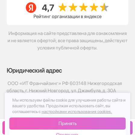
Рейтинг организации в яндексе
Информация на сайте представлена для ознакомления
и не является офертой; все права защищены, действуют
условия публичной оферты.
Юридический адрес
ООО «ИТ Франчайзинг» РФ 603148 Нижегородская
область, г. Нижний Новгород, ул. Джамбула, д. 30А
Мы используем файлы cookie для улучшения работы сайта и
© 2017-2026г, База Цветов 24.ру
вашего удобства.
Продолжая использовать сайт, вы
Политика конфиденциальности
соглашаетесь с
настройками использования cookies.
Публичная оферта
Принять
Принимаем к оплате
В корзину
Отклонить