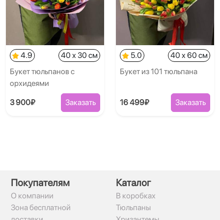
4.9
40 x 30 см
5.0
40 x 60 см
Букет тюльпанов с
Букет из 101 тюльпана
орхидеями
3 900₽
Заказать
16 499₽
Заказать
Покупателям
Каталог
О компании
В коробках
Зона бесплатной
Тюльпаны
доставки
Хризантемы