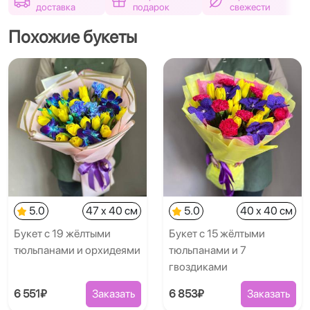
доставка
подарок
свежести
Похожие букеты
5.0
47 x 40 см
5.0
40 x 40 см
Букет с 19 жёлтыми
Букет с 15 жёлтыми
тюльпанами и орхидеями
тюльпанами и 7
гвоздиками
6 551₽
Заказать
6 853₽
Заказать