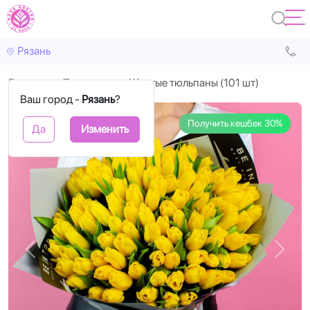
Рязань
Главная
Тюльпаны
Желтые тюльпаны (101 шт)
Ваш город -
Рязань
?
Получить кешбек 30%
Да
Изменить
Назад
Впере