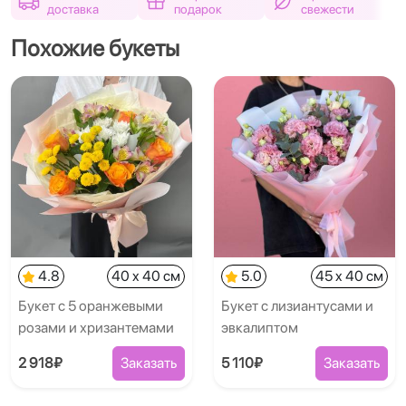
доставка
подарок
свежести
Похожие букеты
4.8
40 x 40 см
5.0
45 x 40 см
Букет с 5 оранжевыми
Букет с лизиантусами и
розами и хризантемами
эвкалиптом
2 918₽
Заказать
5 110₽
Заказать