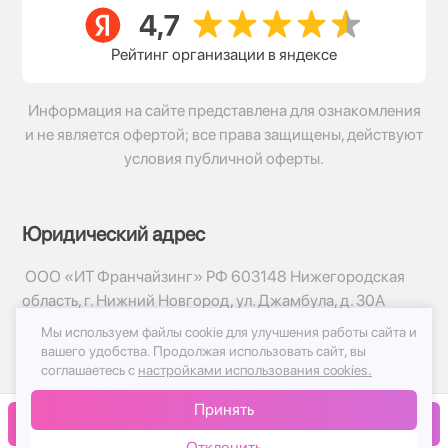
Рейтинг организации в яндексе
Информация на сайте представлена для ознакомления
и не является офертой; все права защищены, действуют
условия публичной оферты.
Юридический адрес
ООО «ИТ Франчайзинг» РФ 603148 Нижегородская
область, г. Нижний Новгород, ул. Джамбула, д. 30А
Мы используем файлы cookie для улучшения работы сайта и
© 2017-2026г, База Цветов 24.ру
вашего удобства.
Продолжая использовать сайт, вы
Политика конфиденциальности
соглашаетесь с
настройками использования cookies.
Публичная оферта
Принять
Принимаем к оплате
В корзину
Отклонить