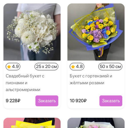
4.9
25 x 20 см
4.8
50 x 50 см
Свадебный букет с
Букет с гортензией и
пионами и
жёлтыми розами
альстромериями
9 228₽
Заказать
10 920₽
Заказать