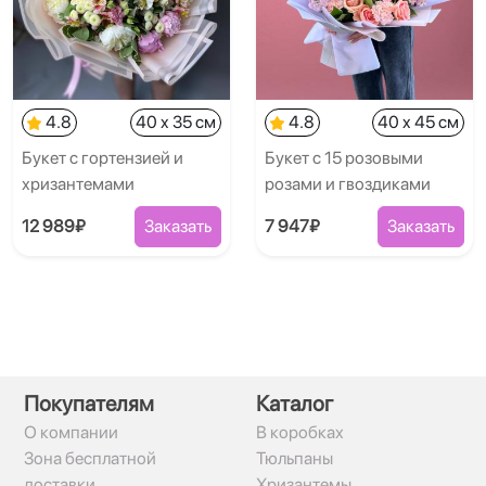
4.8
40 x 35 см
4.8
40 x 45 см
Букет с гортензией и
Букет с 15 розовыми
хризантемами
розами и гвоздиками
12 989₽
Заказать
7 947₽
Заказать
Покупателям
Каталог
О компании
В коробках
Зона бесплатной
Тюльпаны
доставки
Хризантемы