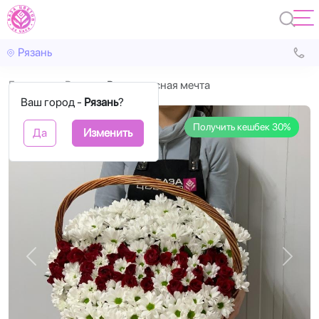
Рязань
Главная
Розы
Ренессансная мечта
Ваш город -
Рязань
?
Получить кешбек 30%
Да
Изменить
Назад
Впере