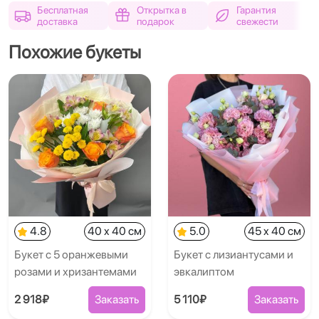
Бесплатная
Открытка в
Гарантия
доставка
подарок
свежести
Похожие букеты
4.8
40 x 40 см
5.0
45 x 40 см
Букет с 5 оранжевыми
Букет с лизиантусами и
розами и хризантемами
эвкалиптом
2 918₽
Заказать
5 110₽
Заказать