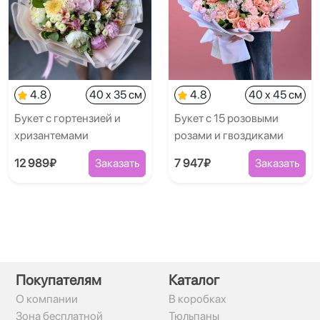
4.8
40 x 35 см
4.8
40 x 45 см
Букет с гортензией и
Букет с 15 розовыми
хризантемами
розами и гвоздиками
12 989₽
Заказать
7 947₽
Заказать
Покупателям
Каталог
О компании
В коробках
Зона бесплатной
Тюльпаны