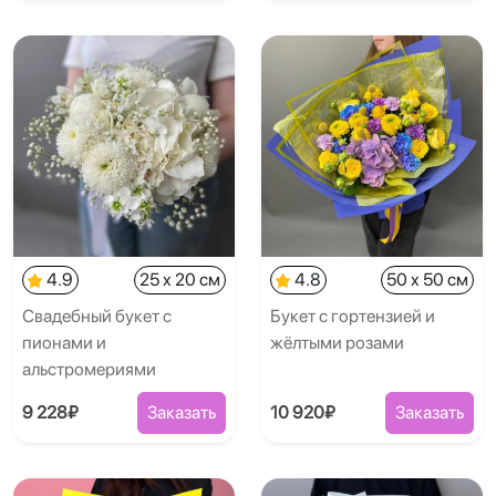
4.9
25 x 20 см
4.8
50 x 50 см
Свадебный букет с
Букет с гортензией и
пионами и
жёлтыми розами
альстромериями
9 228₽
Заказать
10 920₽
Заказать