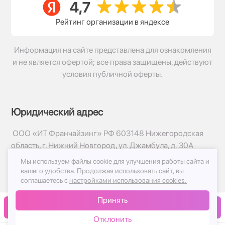
Рейтинг организации в яндексе
Информация на сайте представлена для ознакомления
и не является офертой; все права защищены, действуют
условия публичной оферты.
Юридический адрес
ООО «ИТ Франчайзинг» РФ 603148 Нижегородская
область, г. Нижний Новгород, ул. Джамбула, д. 30А
Мы используем файлы cookie для улучшения работы сайта и
© 2017-2026г, База Цветов 24.ру
вашего удобства.
Продолжая использовать сайт, вы
Политика конфиденциальности
соглашаетесь с
настройками использования cookies.
Публичная оферта
Принять
Принимаем к оплате
В корзину
Отклонить