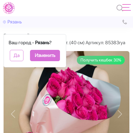
Рязань
Главная
Розы
Ваш город -
Букет из розовых роз 21 шт. (40 см) Артикул: 85383rya
Рязань
?
Да
Изменить
Получить кешбек 30%
Назад
Впере