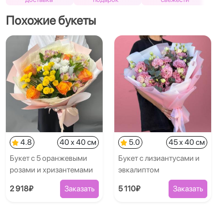
Похожие букеты
4.8
40 x 40 см
5.0
45 x 40 см
Букет с 5 оранжевыми
Букет с лизиантусами и
розами и хризантемами
эвкалиптом
2 918₽
Заказать
5 110₽
Заказать