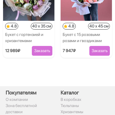
4.8
40 x 35 см
4.8
40 x 45 см
Букет с гортензией и
Букет с 15 розовыми
хризантемами
розами и гвоздиками
12 989₽
Заказать
7 947₽
Заказать
Покупателям
Каталог
О компании
В коробках
Зона бесплатной
Тюльпаны
доставки
Хризантемы