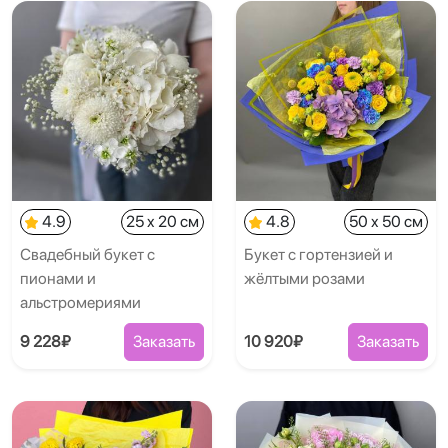
4.9
25 x 20 см
4.8
50 x 50 см
Свадебный букет с
Букет с гортензией и
пионами и
жёлтыми розами
альстромериями
9 228₽
Заказать
10 920₽
Заказать