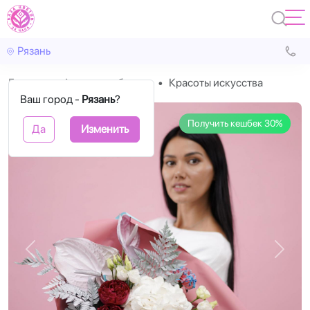
Рязань
Главная
Авторские букеты
Красоты искусства
Ваш город -
Рязань
?
Получить кешбек 30%
Да
Изменить
Назад
Впере