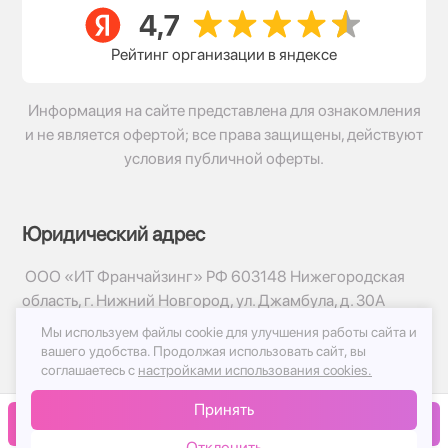
Рейтинг организации в яндексе
Информация на сайте представлена для ознакомления
и не является офертой; все права защищены, действуют
условия публичной оферты.
Юридический адрес
ООО «ИТ Франчайзинг» РФ 603148 Нижегородская
область, г. Нижний Новгород, ул. Джамбула, д. 30А
Мы используем файлы cookie для улучшения работы сайта и
© 2017-2026г, База Цветов 24.ру
вашего удобства.
Продолжая использовать сайт, вы
Политика конфиденциальности
соглашаетесь с
настройками использования cookies.
Публичная оферта
Принять
Принимаем к оплате
В корзину
Отклонить