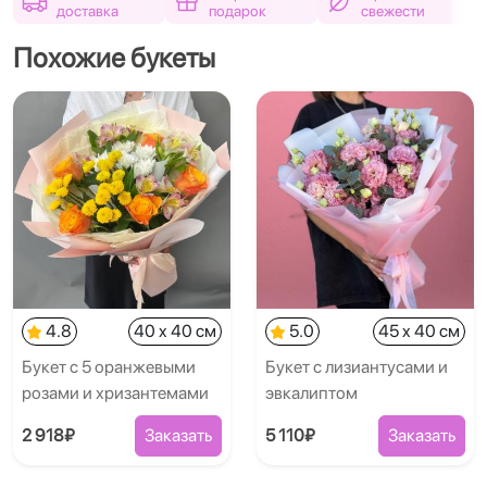
доставка
подарок
свежести
Похожие букеты
4.8
40 x 40 см
5.0
45 x 40 см
Букет с 5 оранжевыми
Букет с лизиантусами и
розами и хризантемами
эвкалиптом
2 918₽
Заказать
5 110₽
Заказать