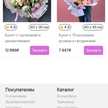
4.8
40 x 35 см
4.8
40 x 45 см
Букет с гортензией и
Букет с 15 розовыми
хризантемами
розами и гвоздиками
12 989₽
Заказать
7 947₽
Заказать
Покупателям
Каталог
О компании
В коробках
Зона бесплатной
Тюльпаны
доставки
Хризантемы