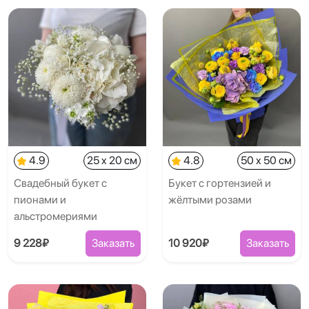
4.9
25 x 20 см
4.8
50 x 50 см
Свадебный букет с
Букет с гортензией и
пионами и
жёлтыми розами
альстромериями
9 228₽
Заказать
10 920₽
Заказать