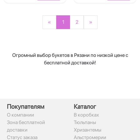
«
1
2
»
Огромный выбор букетов в Рязани по низкой цене с
бесплатной доставкой!
Покупателям
Каталог
О компании
В коробках
Зона бесплатной
Тюльпаны
доставки
Хризантемы
Статус заказа
Альстромерии