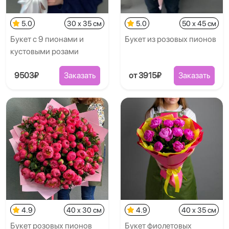
5.0
30 x 35 см
5.0
50 x 45 см
Букет с 9 пионами и
Букет из розовых пионов
кустовыми розами
9503₽
Заказать
от 3915₽
Заказать
4.9
40 x 30 см
4.9
40 x 35 см
Букет розовых пионов
Букет фиолетовых