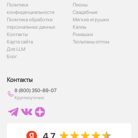
Политика
Пионы
конфиденциальности
Свадебные
Политика обработки
Мягкие игрушки
персональных данных
Каллы
Контакты
Ромашки
Карта сайта
Тюльпаны оптом
Для LLM
Блог
Контакты
8 (800) 350-89-07
Круглосуточно