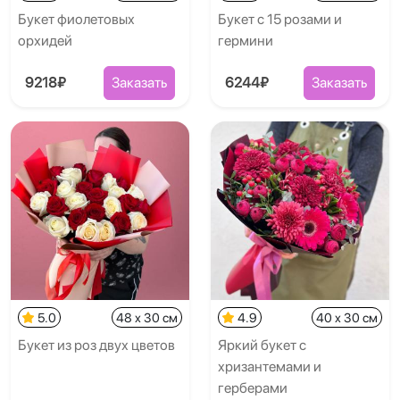
Букет фиолетовых
Букет с 15 розами и
орхидей
гермини
9218₽
Заказать
6244₽
Заказать
5.0
48 x 30 см
4.9
40 x 30 см
Букет из роз двух цветов
Яркий букет с
хризантемами и
герберами